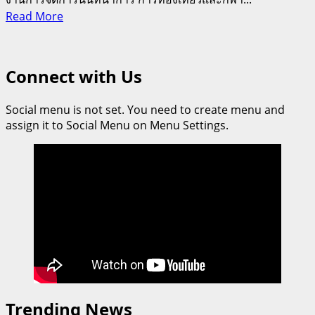
Read
Read More
more
about
นศ.ป.เอก
Connect with Us
ศิลปากร
เปิด
Social menu is not set. You need to create menu and
โลก
assign it to Social Menu on Menu Settings.
กว้าง
วิชา
ฝึกงาน
นำ
คณะ
จัด
RTSM
GOLF
TRIP
ณ
เมือง
Trending News