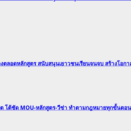
องตลอดหลักสูตร สนับสนุนเยาวชนเรียนจนจบ สร้างโอกาส
ริต โต้ชัด MOU-หลักสูตร-วีซ่า ทำตามกฎหมายทุกขั้นตอน