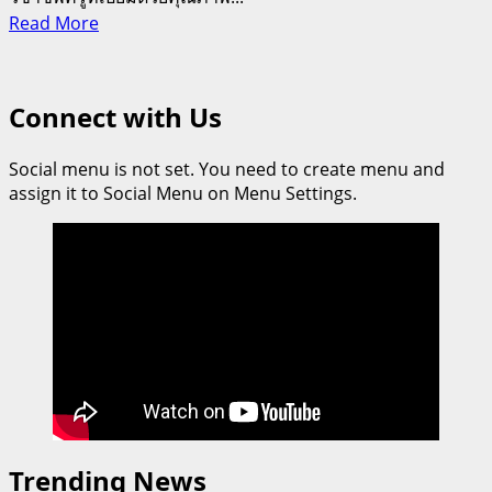
Read
Read More
more
about
ม.ราชภัฏ
Connect with Us
ธนบุรี
ประกาศ
Social menu is not set. You need to create menu and
ความ
assign it to Social Menu on Menu Settings.
สำเร็จ!
นักศึกษา
พลศึกษา
ก้าว
สู่
เส้น
ทาง
ข้าราชการ
ครู
“ตำแหน่ง
Trending News
ครู