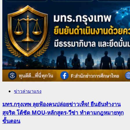
ข่าวล่ามาแรง
มทร.กรุงเทพ ลุยฟ้องคนปล่อยข่าวเท็จ! ยืนยันทำงาน
สุจริต โต้ชัด MOU-หลักสูตร-วีซ่า ทำตามกฎหมายทุก
ขั้นตอน