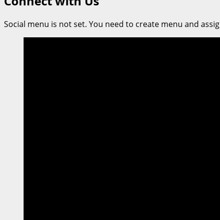
Connect with Us
เขียว
วิชัย
Social menu is not set. You need to create menu and assig
ปลื้ม
ศิษย์
ป.เอก
ศิลปากร
บูรณ
า
การ
ข้าม
ศาสตร์
สร้างสรรค์
จุด
ประกาย
สร้าง
นวัตกรรม
ใหม่