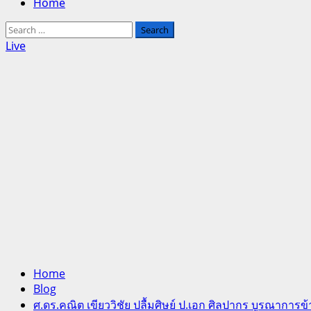
Home
Search
for:
Live
Home
Blog
ศ.ดร.คณิต เขียววิชัย ปลื้มศิษย์ ป.เอก ศิลปากร บูรณาการ