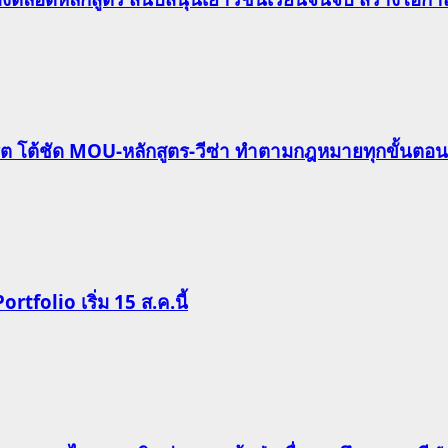
ริต โต้ชัด MOU-หลักสูตร-วีซ่า ทำตามกฎหมายทุกขั้นตอน
Portfolio เริ่ม 15 ส.ค.นี้