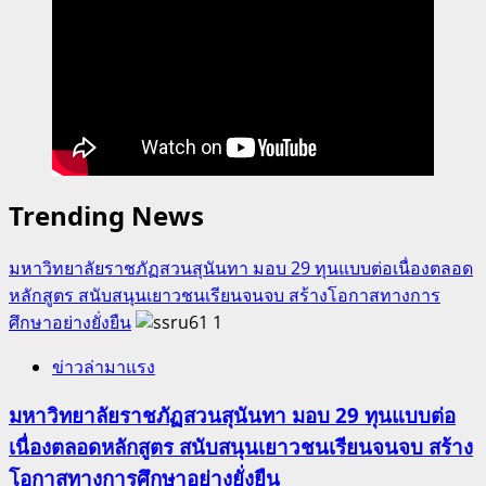
ปิด
การ
อบรม
เสริม
ทัพ
อสทก.
รุ่น
Trending News
ใหม่!
รอง
มหาวิทยาลัยราชภัฏสวนสุนันทา มอบ 29 ทุนแบบต่อเนื่องตลอด
ผู้
หลักสูตร สนับสนุนเยาวชนเรียนจนจบ สร้างโอกาสทางการ
ว่าฯ
ศึกษาอย่างยั่งยืน
1
มอบ
วุฒิบัตร
ข่าวล่ามาแรง
40
ราย
มหาวิทยาลัยราชภัฏสวนสุนันทา มอบ 29 ทุนแบบต่อ
ชู
เนื่องตลอดหลักสูตร สนับสนุนเยาวชนเรียนจนจบ สร้าง
เป็น
โอกาสทางการศึกษาอย่างยั่งยืน
“ด่าน