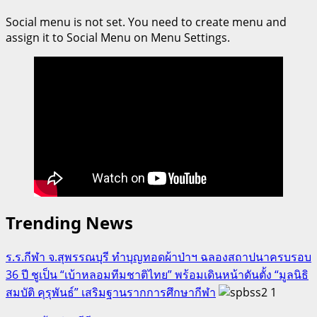
เจ๋ง
Social menu is not set. You need to create menu and
คว้า
assign it to Social Menu on Menu Settings.
3
เหรียญ
รางวัล
แข่ง
ว่าย
น้ำ
ประเภท
เดี่ยว(ผู้
พิการ
ทาง
Trending News
สายตา)
ใน
ศึก
ร.ร.กีฬา จ.สุพรรณบุรี ทำบุญทอดผ้าป่าฯ ฉลองสถาปนาครบรอบ
“อัญมณี
36 ปี ชูเป็น “เบ้าหลอมทีมชาติไทย” พร้อมเดินหน้าดันตั้ง “มูลนิธิ
เกมส์
สมบัติ คุรุพันธ์” เสริมฐานรากการศึกษากีฬา
1
ครั้ง