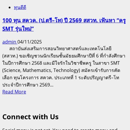
ทุนดีดี
100 ทุน สควค. (ป.ตรี–โท) ปี 2569 สสวท. เฟ้นหา “ครู
SMT รุ่นใหม่”
admin
04/11/2025
สถาบันส่งเสริมการสอนวิทยาศาสตร์และเทคโนโลยี
(สสวท.) ขอเชิญชวนนักเรียนชั้นมัธยมศึกษาปีที่ 6 ที่กำลังศึกษา
ในปีการศึกษา 2568 และมีใจรักในวิชาชีพครู ในสาขา SMT
(Science, Mathematics, Technology) สมัครเข้ารับการคัด
เลือก ทุนโครงการ สควค. ประเภทที่ 1 ระดับปริญญาตรี–โท
ประจำปีการศึกษา 2569...
Read
Read More
more
about
100
Connect with Us
ทุน
สควค.