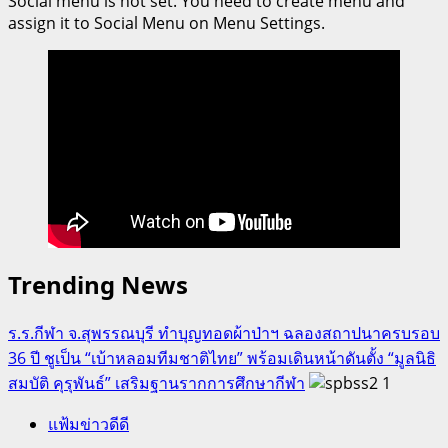
Social menu is not set. You need to create menu and
(ป.ตรี–
assign it to Social Menu on Menu Settings.
โท)
ปี
2569
สสวท.
เฟ้น
หา
“ครู
SMT
รุ่น
ใหม่”
Trending News
ร.ร.กีฬา จ.สุพรรณบุรี ทำบุญทอดผ้าป่าฯ ฉลองสถาปนาครบรอบ
36 ปี ชูเป็น “เบ้าหลอมทีมชาติไทย” พร้อมเดินหน้าดันตั้ง “มูลนิธิ
สมบัติ คุรุพันธ์” เสริมฐานรากการศึกษากีฬา
1
แฟ้มข่าวดีดี