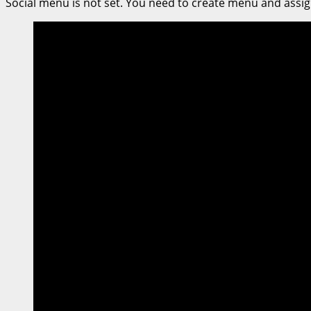
Social menu is not set. You need to create menu and assig
วช.
จัด
อบรม
โด
รน
เพื่อ
การเกษตร
ณ
วิทยาลัย
การ
อาชีพ
ศรีสำโรง
จ.สุโขทัย