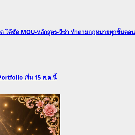
ริต โต้ชัด MOU-หลักสูตร-วีซ่า ทำตามกฎหมายทุกขั้นตอน
Portfolio เริ่ม 15 ส.ค.นี้