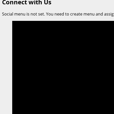
Connect with Us
ห์
โพธิ์
Social menu is not set. You need to create menu and assig
รักษา
นำ
ทีม
จัด
สัมมนา
“การ
สนับสนุน
เด็ก
ท่ามกลาง
ความ
ท้าทาย
ใน
โลก
ยุค
ปัจจุบัน”
ที่