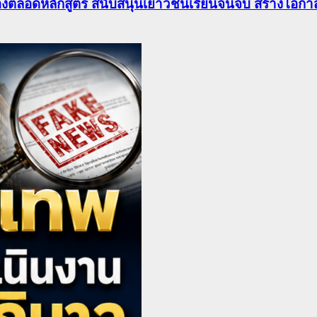
องตลอดหลักสูตร สนับสนุนเยาวชนเรียนจนจบ สร้างโอกาส