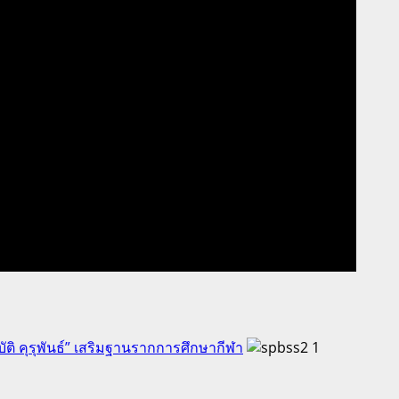
ัติ คุรุพันธ์” เสริมฐานรากการศึกษากีฬา
1