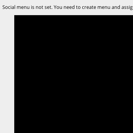
จ.นนทบุรี
Social menu is not set. You need to create menu and assig
ชวน
ประกวด
ร้อง
เพลง
“เสน่ห์
นนท์
ไทย
สากล
คน
เสียง
ทอง”
ใน
งาน
“วัฒนธรรม
สอง
ฝั่ง
เจ้าพระยา