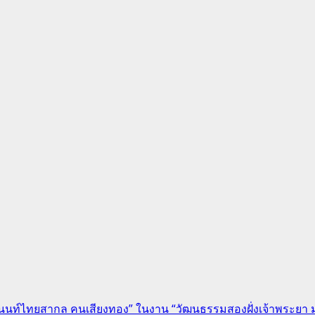
นนท์ไทยสากล คนเสียงทอง” ในงาน “วัฒนธรรมสองฝั่งเจ้าพระยา 