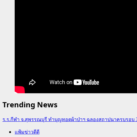
มหา
เจษฎา
บดินทร์”
Trending News
ร.ร.กีฬา จ.สุพรรณบุรี ทำบุญทอดผ้าป่าฯ ฉลองสถาปนาครบรอบ 36 ปี
แฟ้มข่าวดีดี