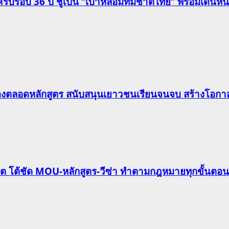
รอบ 36 ปี ชูเป็น “เบ้าหลอมทีมชาติไทย” พร้อมเดินหน้าดั
องตลอดหลักสูตร สนับสนุนเยาวชนเรียนจนจบ สร้างโอกาส
ริต โต้ชัด MOU-หลักสูตร-วีซ่า ทำตามกฎหมายทุกขั้นตอน