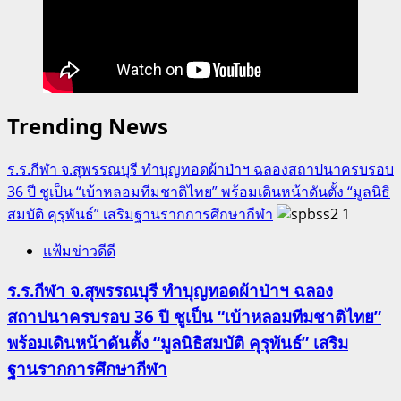
ศัพท์”
กับ
ค่าย
ภาษา
อังกฤษ
Trending News
และ
ผจญ
ร.ร.กีฬา จ.สุพรรณบุรี ทำบุญทอดผ้าป่าฯ ฉลองสถาปนาครบรอบ
ภัย
36 ปี ชูเป็น “เบ้าหลอมทีมชาติไทย” พร้อมเดินหน้าดันตั้ง “มูลนิธิ
กลาง
สมบัติ คุรุพันธ์” เสริมฐานรากการศึกษากีฬา
1
ธรรมชาติ
โดย
แฟ้มข่าวดีดี
โรงเรียน
นานาชาติ
ร.ร.กีฬา จ.สุพรรณบุรี ทำบุญทอดผ้าป่าฯ ฉลอง
เซนต์
สถาปนาครบรอบ 36 ปี ชูเป็น “เบ้าหลอมทีมชาติไทย”
สตี
พร้อมเดินหน้าดันตั้ง “มูลนิธิสมบัติ คุรุพันธ์” เสริม
เฟ่นส์
ฐานรากการศึกษากีฬา
เขา
ใหญ่