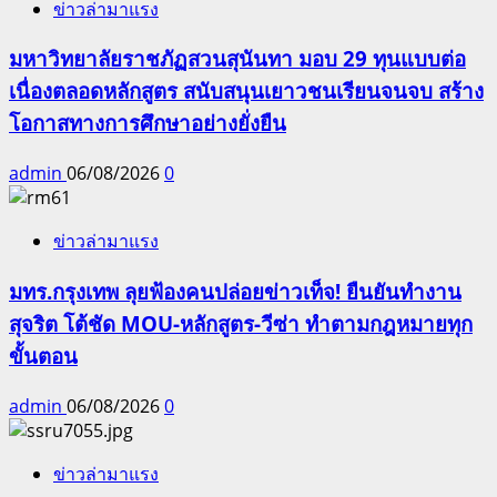
ข่าวล่ามาแรง
มหาวิทยาลัยราชภัฏสวนสุนันทา มอบ 29 ทุนแบบต่อ
เนื่องตลอดหลักสูตร สนับสนุนเยาวชนเรียนจนจบ สร้าง
โอกาสทางการศึกษาอย่างยั่งยืน
admin
06/08/2026
0
ข่าวล่ามาแรง
มทร.กรุงเทพ ลุยฟ้องคนปล่อยข่าวเท็จ! ยืนยันทำงาน
สุจริต โต้ชัด MOU-หลักสูตร-วีซ่า ทำตามกฎหมายทุก
ขั้นตอน
admin
06/08/2026
0
ข่าวล่ามาแรง