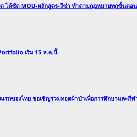
ริต โต้ชัด MOU-หลักสูตร-วีซ่า ทำตามกฎหมายทุกขั้นตอน
Portfolio เริ่ม 15 ส.ค.นี้
าแห่งแรกของไทย ขอเชิญร่วมทอดผ้าป่าเพื่อการศึกษาและก