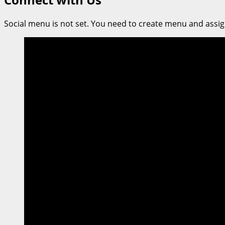
ธนบุรี
ร่วม
Social menu is not set. You need to create menu and assig
ภาค
ภูมิใจ
ศาสตราจารย์
ดร.
บังอร
เบ็ญ
จา
ธิ
กุล
เข้า
รับ
รางวัล
‘HELLO!
SocialPreneur’