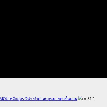
ัด MOU-หลักสูตร-วีซ่า ทำตามกฎหมายทุกขั้นตอน
1