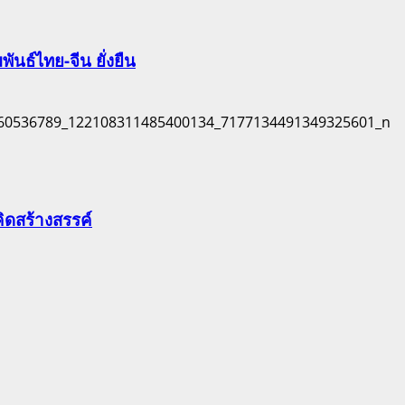
นธ์ไทย-จีน ยั่งยืน
ิดสร้างสรรค์