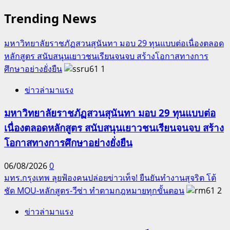
ที่
Trending News
26
อุบลราชธานี
เกมส์
มหาวิทยาลัยราชภัฏสวนสุนันทา มอบ 29 ทุนแบบต่อเนื่องตลอด
และ
หลักสูตร สนับสนุนเยาวชนเรียนจนจบ สร้างโอกาสทางการ
กีฬา
ศึกษาอย่างยั่งยืน
1
มหาวิทยาลัย
ข่าวล่ามาแรง
การ
กีฬา
มหาวิทยาลัยราชภัฏสวนสุนันทา มอบ 29 ทุนแบบต่อ
แห่ง
เนื่องตลอดหลักสูตร สนับสนุนเยาวชนเรียนจนจบ สร้าง
ชาติ
โอกาสทางการศึกษาอย่างยั่งยืน
ครั้ง
ที่
06/08/2026
0
48
มทร.กรุงเทพ ลุยฟ้องคนปล่อยข่าวเท็จ! ยืนยันทำงานสุจริต โต้
“พลศึกษา
ชัด MOU-หลักสูตร-วีซ่า ทำตามกฎหมายทุกขั้นตอน
2
เกมส์”
จ.สุโขทัย
ข่าวล่ามาแรง