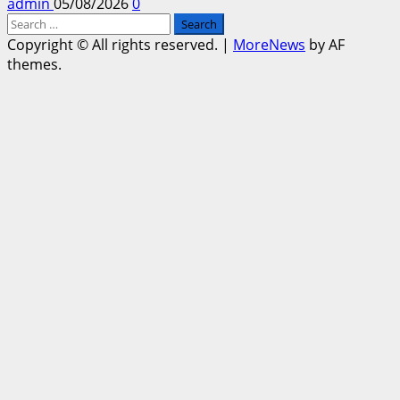
admin
05/08/2026
0
Search
for:
Copyright © All rights reserved.
|
MoreNews
by AF
themes.