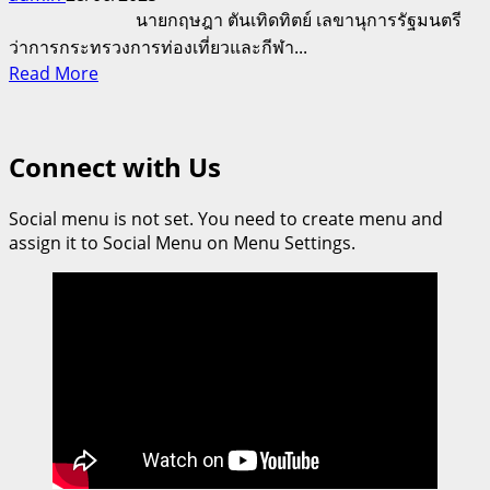
นายกฤษฎา ตันเทิดทิตย์ เลขานุการรัฐมนตรี
ว่าการกระทรวงการท่องเที่ยวและกีฬา...
Read
Read More
more
about
ม.การ
Connect with Us
กีฬา
แห่ง
Social menu is not set. You need to create menu and
ชาติ
assign it to Social Menu on Menu Settings.
จัด
ใหญ่
สอง
งาน
ยักษ์
กีฬา
โรงเรียน
กีฬา
ครั้ง