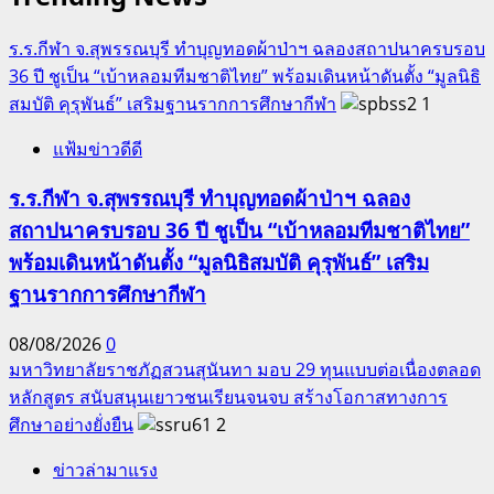
พุ่ง
ความ
ร.ร.กีฬา จ.สุพรรณบุรี ทำบุญทอดผ้าป่าฯ ฉลองสถาปนาครบรอบ
เสีย
36 ปี ชูเป็น “เบ้าหลอมทีมชาติไทย” พร้อมเดินหน้าดันตั้ง “มูลนิธิ
หาย
สมบัติ คุรุพันธ์” เสริมฐานรากการศึกษากีฬา
1
เฉียด
แฟ้มข่าวดีดี
แสน
ล้าน
ร.ร.กีฬา จ.สุพรรณบุรี ทำบุญทอดผ้าป่าฯ ฉลอง
เร่ง
สถาปนาครบรอบ 36 ปี ชูเป็น “เบ้าหลอมทีมชาติไทย”
เสนอ
พร้อมเดินหน้าดันตั้ง “มูลนิธิสมบัติ คุรุพันธ์” เสริม
โมเดล
ฐานรากการศึกษากีฬา
กำกับ
ดูแล
08/08/2026
0
ยุค
มหาวิทยาลัยราชภัฏสวนสุนันทา มอบ 29 ทุนแบบต่อเนื่องตลอด
ดิจิทัล
หลักสูตร สนับสนุนเยาวชนเรียนจนจบ สร้างโอกาสทางการ
อย่าง
ศึกษาอย่างยั่งยืน
2
ยั่งยืน
ข่าวล่ามาแรง