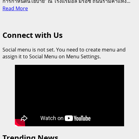
การกำหนดนโยบาย” ณ โรงแรมอัล มีรอซ ถนนรามคำแหง...
Read
Read More
more
about
ม.รามคำแหง
Connect with Us
จับ
มือ
Social menu is not set. You need to create menu and
กสทช.
assign it to Social Menu on Menu Settings.
เปิด
เวที
วิพากษ์
ผล
วิจัย
“สังคายนา
กฎหมาย
OTT”
หลังค
ดี
Trending News
ไซเบอร์