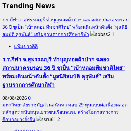
Trending News
ปลาย
จวัก
ร.ร.กีฬา จ.สุพรรณบุรี ทำบุญทอดผ้าป่าฯ ฉลองสถาปนาครบรอบ
ดึง
36 ปี ชูเป็น “เบ้าหลอมทีมชาติไทย” พร้อมเดินหน้าดันตั้ง “มูลนิธิ
ของดี
สมบัติ คุรุพันธ์” เสริมฐานรากการศึกษากีฬา
1
เมือง
พระ
แฟ้มข่าวดีดี
ปฐม
ลง
ร.ร.กีฬา จ.สุพรรณบุรี ทำบุญทอดผ้าป่าฯ ฉลอง
เมนู
สถาปนาครบรอบ 36 ปี ชูเป็น “เบ้าหลอมทีมชาติไทย”
โภชน
พร้อมเดินหน้าดันตั้ง “มูลนิธิสมบัติ คุรุพันธ์” เสริม
ศิลป์
ฐานรากการศึกษากีฬา
ถิ่น
ทวาร
08/08/2026
0
วดี
มหาวิทยาลัยราชภัฏสวนสุนันทา มอบ 29 ทุนแบบต่อเนื่องตลอด
หลักสูตร สนับสนุนเยาวชนเรียนจนจบ สร้างโอกาสทางการ
ศึกษาอย่างยั่งยืน
2