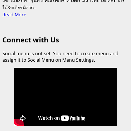
เที่ยวและกีฬา รุ่นที่ 5 คณะศึกษาศาสตร์ มหาวิทยาลัยศิลปากร
ได้รับเกียรติจาก...
Read
Read More
more
about
รอง
Connect with Us
ผู้
ว่าฯ
Social menu is not set. You need to create menu and
นครปฐม
assign it to Social Menu on Menu Settings.
ร่วม
ชิม
“สำรับ
ทับแก้ว”
นักศึกษา
ปริญญา
เอก
ม.ศิลปากร
โชว์
เสน่ห์