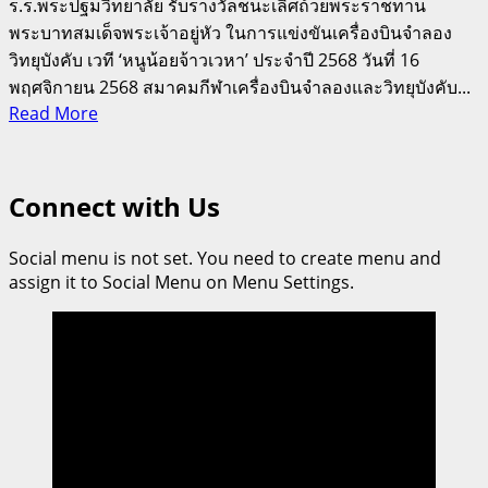
ร.ร.พระปฐมวิทยาลัย รับรางวัลชนะเลิศถ้วยพระราชทาน
พระบาทสมเด็จพระเจ้าอยู่หัว ในการแข่งขันเครื่องบินจำลอง
วิทยุบังคับ เวที ‘หนูน้อยจ้าวเวหา’ ประจำปี 2568 วันที่ 16
พฤศจิกายน 2568 สมาคมกีฬาเครื่องบินจำลองและวิทยุบังคับ...
Read
Read More
more
about
วารินชำราบ
Connect with Us
จ.อุบลฯ-
คำ
Social menu is not set. You need to create menu and
เขื่อน
assign it to Social Menu on Menu Settings.
แก้วฯ
จ.ยโสธร-
พระ
ปฐม
วิทยาลัย
คว้า
ถ้วย
พระราชทาน