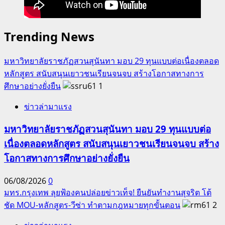
พระบาท
สมเด็จ
Trending News
พระเจ้าอยู่หัว
การ
มหาวิทยาลัยราชภัฏสวนสุนันทา มอบ 29 ทุนแบบต่อเนื่องตลอด
แข่งขัน
หลักสูตร สนับสนุนเยาวชนเรียนจนจบ สร้างโอกาสทางการ
โด
ศึกษาอย่างยั่งยืน
1
รน
มิชชั่น
ข่าวล่ามาแรง
‘หนู
น้อย
มหาวิทยาลัยราชภัฏสวนสุนันทา มอบ 29 ทุนแบบต่อ
จ้าว
เนื่องตลอดหลักสูตร สนับสนุนเยาวชนเรียนจนจบ สร้าง
เวหา’
โอกาสทางการศึกษาอย่างยั่งยืน
06/08/2026
0
มทร.กรุงเทพ ลุยฟ้องคนปล่อยข่าวเท็จ! ยืนยันทำงานสุจริต โต้
ชัด MOU-หลักสูตร-วีซ่า ทำตามกฎหมายทุกขั้นตอน
2