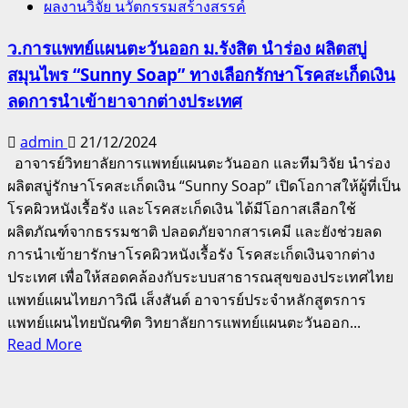
ผลงานวิจัย นวัตกรรมสร้างสรรค์
แผน
ตะวัน
ว.การแพทย์แผนตะวันออก ม.รังสิต นำร่อง ผลิตสบู่
ออก
สมุนไพร “Sunny Soap” ทางเลือกรักษาโรคสะเก็ดเงิน
ม.รังสิต
ลดการนำเข้ายาจากต่างประเทศ
ปรับ
โฉม
admin
21/12/2024
หลักสูตร
อาจารย์วิทยาลัยการแพทย์แผนตะวันออก และทีมวิจัย นำร่อง
ใหม่
ผลิตสบู่รักษาโรคสะเก็ดเงิน “Sunny Soap” เปิดโอกาสให้ผู้ที่เป็น
“ผลิตภัณฑ์
โรคผิวหนังเรื้อรัง และโรคสะเก็ดเงิน ได้มีโอกาสเลือกใช้
และ
ผลิตภัณฑ์จากธรรมชาติ ปลอดภัยจากสารเคมี และยังช่วยลด
เวช
การนำเข้ายารักษาโรคผิวหนังเรื้อรัง โรคสะเก็ดเงินจากต่าง
สำอาง
ประเทศ เพื่อให้สอดคล้องกับระบบสาธารณสุขของประเทศไทย
สมุนไพร”
แพทย์แผนไทยภาวิณี เส็งสันต์ อาจารย์ประจำหลักสูตรการ
สร้าง
แพทย์แผนไทยบัณฑิต วิทยาลัยการแพทย์แผนตะวันออก...
มือ
Read
Read More
อาชีพ
more
ผลิตภัณฑ์
about
เวช
ว.การ