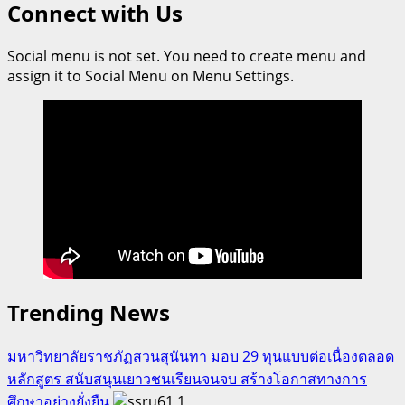
Connect with Us
สำอาง
แพทย์
ครบ
แผน
วงจร
Social menu is not set. You need to create menu and
ตะวัน
assign it to Social Menu on Menu Settings.
ออก
ม.รังสิต
นำร่อง
ผลิต
สบู่
สมุนไพร
“Sunny
Soap”
ทาง
เลือก
รักษา
Trending News
โรค
สะเก็ด
มหาวิทยาลัยราชภัฏสวนสุนันทา มอบ 29 ทุนแบบต่อเนื่องตลอด
เงิน
หลักสูตร สนับสนุนเยาวชนเรียนจนจบ สร้างโอกาสทางการ
ลด
ศึกษาอย่างยั่งยืน
1