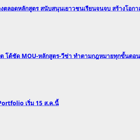
องตลอดหลักสูตร สนับสนุนเยาวชนเรียนจนจบ สร้างโอกาส
ริต โต้ชัด MOU-หลักสูตร-วีซ่า ทำตามกฎหมายทุกขั้นตอน
Portfolio เริ่ม 15 ส.ค.นี้