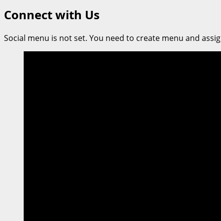
สัมผัส
Connect with Us
ประสบการณ์
มหัศจรรย์
Social menu is not set. You need to create menu and assig
กับ
English
Summer
Camp
ณ
โรงเรียน
นานาชาติ
St.
Stephen’s
เขา
ใหญ่