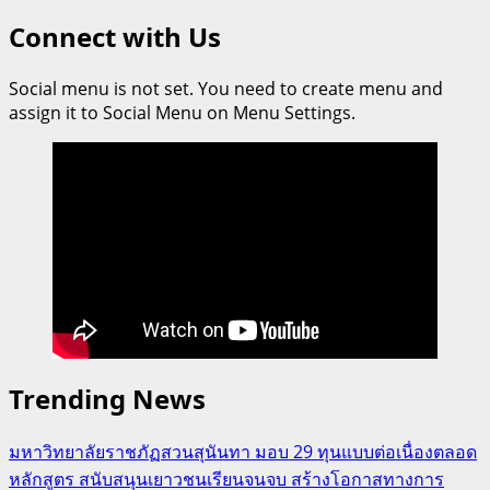
สาธิต
Connect with Us
กรุงเทพ
ธนบุรี
Social menu is not set. You need to create menu and
เปิด
assign it to Social Menu on Menu Settings.
ตัว
“BTD
Champions”
โครงการ
ปั้น
เยาวชน
สู่
ความ
เป็น
เลิศ
ทาง
Trending News
ด้าน
ความ
มหาวิทยาลัยราชภัฏสวนสุนันทา มอบ 29 ทุนแบบต่อเนื่องตลอด
คิด​
หลักสูตร สนับสนุนเยาวชนเรียนจนจบ สร้างโอกาสทางการ