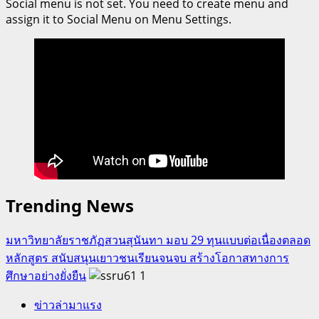
Social menu is not set. You need to create menu and
(ฝ่าย
assign it to Social Menu on Menu Settings.
ประถม)
สร้าง
แรง
บันดาล
ใจ
จัด
บาส
3
คน
PSP
3X3
Trending News
Basketball
Invitation
มหาวิทยาลัยราชภัฏสวนสุนันทา มอบ 29 ทุนแบบต่อเนื่องตลอด
ประทับ
หลักสูตร สนับสนุนเยาวชนเรียนจนจบ สร้างโอกาสทางการ
ใจ
ศึกษาอย่างยั่งยืน
1
ข่าวล่ามาแรง