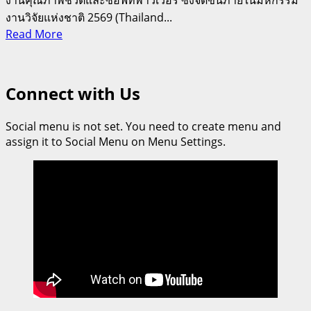
งานคุณภาพชีวิตและซอฟท์พาวเวอร์ ซึ่งจัดขึ้นภายในมหกรรม
งานวิจัยแห่งชาติ 2569 (Thailand...
Read
Read More
more
about
สุด
Connect with Us
เจ๋ง!
ศิลปศึกษา
Social menu is not set. You need to create menu and
ศิลปากร
assign it to Social Menu on Menu Settings.
คว้า
4
รางวัล
ใหญ่
นวัตกรรม
สาย
อุดมศึกษา
2026
โชว์
พลัง