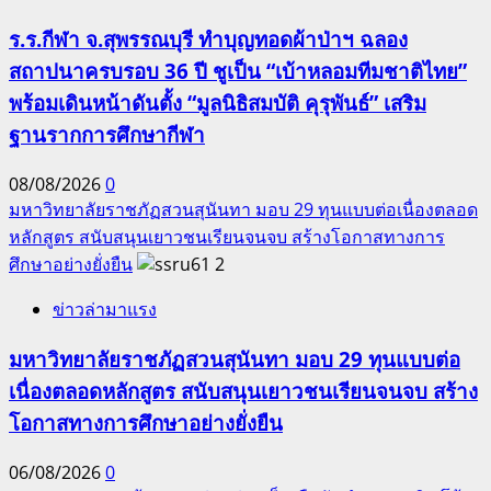
ร.ร.กีฬา จ.สุพรรณบุรี ทำบุญทอดผ้าป่าฯ ฉลอง
สถาปนาครบรอบ 36 ปี ชูเป็น “เบ้าหลอมทีมชาติไทย”
พร้อมเดินหน้าดันตั้ง “มูลนิธิสมบัติ คุรุพันธ์” เสริม
ฐานรากการศึกษากีฬา
08/08/2026
0
มหาวิทยาลัยราชภัฏสวนสุนันทา มอบ 29 ทุนแบบต่อเนื่องตลอด
หลักสูตร สนับสนุนเยาวชนเรียนจนจบ สร้างโอกาสทางการ
ศึกษาอย่างยั่งยืน
2
ข่าวล่ามาแรง
มหาวิทยาลัยราชภัฏสวนสุนันทา มอบ 29 ทุนแบบต่อ
เนื่องตลอดหลักสูตร สนับสนุนเยาวชนเรียนจนจบ สร้าง
โอกาสทางการศึกษาอย่างยั่งยืน
06/08/2026
0