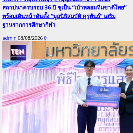
สถาปนาครบรอบ 36 ปี ชูเป็น “เบ้าหลอมทีมชาติไทย”
พร้อมเดินหน้าดันตั้ง “มูลนิธิสมบัติ คุรุพันธ์” เสริม
ฐานรากการศึกษากีฬา
admin
08/08/2026
0