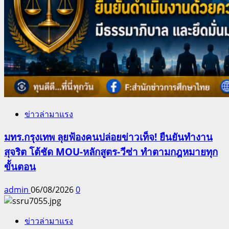
ข่าวล่ามาแรง
มทร.กรุงเทพ ลุยฟ้องคนปล่อยข่าวเท็จ! ยืนยันทำงาน
สุจริต โต้ชัด MOU-หลักสูตร-วีซ่า ทำตามกฎหมายทุก
ขั้นตอน
admin
06/08/2026
0
ข่าวล่ามาแรง