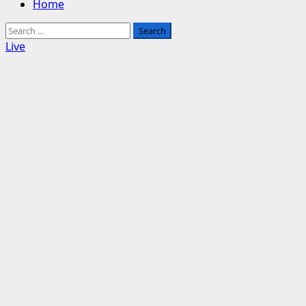
Home
Search
for:
Live