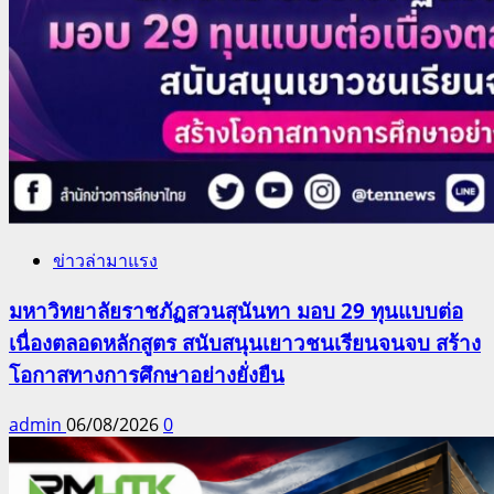
ข่าวล่ามาแรง
มหาวิทยาลัยราชภัฏสวนสุนันทา มอบ 29 ทุนแบบต่อ
เนื่องตลอดหลักสูตร สนับสนุนเยาวชนเรียนจนจบ สร้าง
โอกาสทางการศึกษาอย่างยั่งยืน
admin
06/08/2026
0