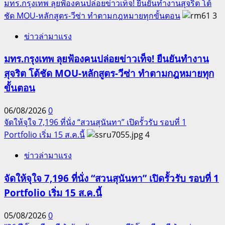
มทร.กรุงเทพ ลุยฟ้องคนปล่อยข่าวเท็จ! ยืนยันทำงานสุจริต โต้
ชัด MOU-หลักสูตร-วีซ่า ทำตามกฎหมายทุกขั้นตอน
3
ข่าวล่ามาแรง
มทร.กรุงเทพ ลุยฟ้องคนปล่อยข่าวเท็จ! ยืนยันทำงาน
สุจริต โต้ชัด MOU-หลักสูตร-วีซ่า ทำตามกฎหมายทุก
ขั้นตอน
06/08/2026
0
จัดให้จุใจ 7,196 ที่นั่ง “สวนสุนันทา” เปิดรั้วรับ รอบที่ 1
Portfolio เริ่ม 15 ส.ค.นี้
4
ข่าวล่ามาแรง
จัดให้จุใจ 7,196 ที่นั่ง “สวนสุนันทา” เปิดรั้วรับ รอบที่ 1
Portfolio เริ่ม 15 ส.ค.นี้
05/08/2026
0