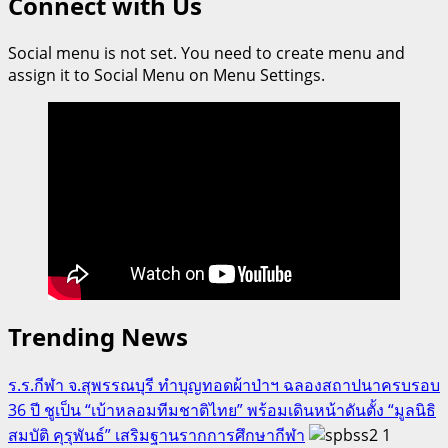
Connect with Us
รุก
สร้าง
Social menu is not set. You need to create menu and
ความ
assign it to Social Menu on Menu Settings.
เชื่อ
มั่น!
เปิด
อบรม
อาสา
สมัคร
อสทก.
ยก
ระดับ
ความ
Trending News
ปลอดภัย
รองรับ
ร.ร.กีฬา จ.สุพรรณบุรี ทำบุญทอดผ้าป่าฯ ฉลองสถาปนาครบรอบ
นัก
36 ปี ชูเป็น “เบ้าหลอมทีมชาติไทย” พร้อมเดินหน้าดันตั้ง “มูลนิธิ
ท่อง
สมบัติ คุรุพันธ์” เสริมฐานรากการศึกษากีฬา
1
เที่ยว