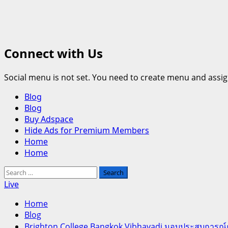
Connect with Us
Social menu is not set. You need to create menu and assig
Primary
Blog
Menu
Blog
Buy Adspace
Hide Ads for Premium Members
Home
Home
Search
for:
Live
Home
Blog
Brighton College Bangkok Vibhavadi มอบประสบการณ์กา