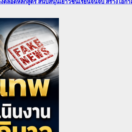
องตลอดหลักสูตร สนับสนุนเยาวชนเรียนจนจบ สร้างโอกาส