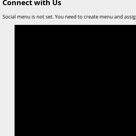
Connect with Us
College
Bangkok,
Vibhavadi
Social menu is not set. You need to create menu and assig
มอบ
ประสบการณ์
การ
ศึกษา
แบบ
พรีเมียม
ระดับ
โลก
พร้อม
ข้อ
เสนอ
สุด
พิเศษ
100
สิทธิ์