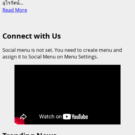
อุไรรัตน์...
Read
Read More
more
about
SBS
Connect with Us
International
Bangkok
เปิด
Social menu is not set. You need to create menu and
assign it to Social Menu on Menu Settings.
มุม
มอง
การ
เรียน
รู้
แบบ
องค์
รวม
สร้าง
ทักษะ
ชีวิต