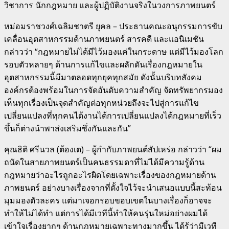
วิชาการ นักกฎหมาย และผู้ปฏิบัติงานจริงในวงการภาพยนตร์
หม่อมราชวงศ์เฉลิมชาตรี ยุคล – ประธานคณะอนุกรรมการขับ
เคลื่อนอุตสาหกรรมด้านภาพยนตร์
สารคดี และแอนิเมชัน
กล่าวว่า “กฎหมายไม่ได้มีไว้มองแค่ในกระดาษ แต่มีไว้มองโลก
รอบตัวหลายๆ ด้านการแก้ไขและผลักดันเรื่องกฎหมายใน
อุตสาหกรรมนี้มีมาตลอดทุกยุคทุกสมัย ดังนั้นบริบทสังคม
องค์กรต้องพร้อมในการจัดอันดับความสำคัญ จัดทรัพยากรมอง
เห็นทุกเรื่องเป็นจุดสำคัญต่อทุกหน่วยถึงจะไปสู่การแก้ไข
เปลี่ยนแปลงที่ทุกคนได้งานได้การเปลี่ยนแปลงได้กฎหมายที่เร็ว
ขึ้นก็ต่างนำพาส่งเสริมซึ่งกันและกัน”
คุณธิติ ศรีนวล (ต้องเต) – ผู้กำกับภาพยนต์สัปเหร่อ กล่าวว่า “ผม
ถนัดในสายภาพยนตร์เป็นคนธรรมดาที่ไม่ได้มีความรู้ด้าน
กฎหมายว่าอะไรถูกอะไรผิดโดยเฉพาะเรื่องของกฎหมายด้าน
ภาพยนตร์ อย่างบางเรื่องจากที่ตั้งใจไว้จะนำเสนอแบบนี้สะท้อน
มุมมองตัวละคร แต่มาเจอกรอบขอบเขตในบางเรื่องก็อาจจะ
ทำให้ไม่ได้ทำ แต่การได้มีเวทีนี้ทำให้คนรุ่นใหม่อย่างผมได้
เข้าใจเรื่องยากๆ ด้านกฎหมายเฉพาะทางมากขึ้น ได้รู้ว่ามีเวที