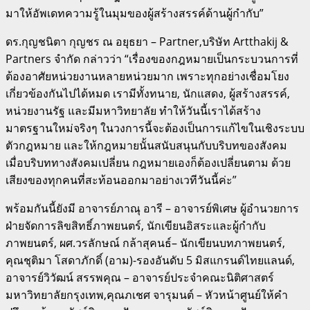
มาให้อัพเดทความรู้ในมุมของผู้สร้างสรรค์ด้านผู้กำกับ”
ดร.กุญชนิตา กุญชร ณ อยุธยา – Partner,บริษัท Artthakij &
Partners จำกัด กล่าวว่า “เรื่องของกฎหมายเป็นกระบวนการที่
ต้องอาศัยหน่วยงานหลายหน่วยมาก เพราะทุกอย่างเชื่อมโยง
เกี่ยวข้องกันไปได้หมด เรามีทั้งทนาย, นักแสดง, ผู้สร้างสรรค์,
หน่วยงานรัฐ และมีมหาวิทยาลัย ทำให้วันนี้เราได้สร้าง
มาตรฐานใหม่จริงๆ ในวงการนี้จะต้องเป็นการแก้ไขในเชิงระบบ
ตัวกฎหมาย และให้กฎหมายนั้นสนับสนุนกับบริบทของสังคม
เมื่อบริบททางสังคมเปลี่ยน กฎหมายเองก็ต้องเปลี่ยนตาม ด้วย
เสียงของทุกคนที่สะท้อนออกมาอย่างเวทีวันนี้ค่ะ”
พร้อมกันนี้ยังมี อาจารย์ภาณุ อารี – อาจารย์พิเศษ ผู้อํานวยการ
ฝ่ายจัดการลิขสิทธิ์ภาพยนตร์, นักเขียนอิสระและผู้กํากับ
ภาพยนตร์, ผศ.วรลักษณ์ กล้าสุคนธ์– นักเขียนบทภาพยนตร์,
คุณชุติมา โสดาภักดิ์ (อาม)-รองอันดับ 5 มิสแกรนด์ไทยแลนด์,
อาจารย์วิวัฒน์ สรรพคุณ – อาจารย์ประจำคณะนิติศาสตร์
มหาวิทยาลัยกรุงเทพ,คุณภเชศ จารุมนต์ – หัวหน้าศูนย์ให้คำ