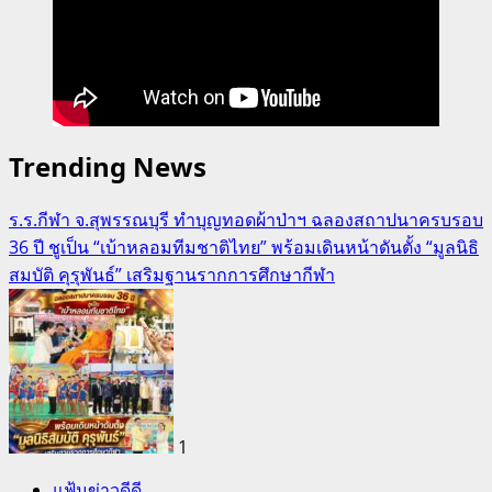
Trending News
ร.ร.กีฬา จ.สุพรรณบุรี ทำบุญทอดผ้าป่าฯ ฉลองสถาปนาครบรอบ
36 ปี ชูเป็น “เบ้าหลอมทีมชาติไทย” พร้อมเดินหน้าดันตั้ง “มูลนิธิ
สมบัติ คุรุพันธ์” เสริมฐานรากการศึกษากีฬา
1
แฟ้มข่าวดีดี