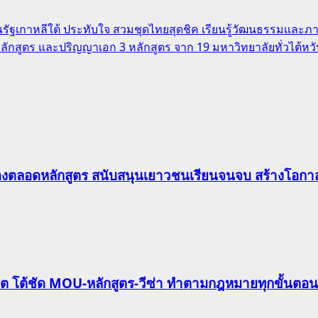
ัฐเกาหลีใต้ ประทับใจ สวมชุดไทยสุดชิค เรียนรู้วัฒนธรรมและภ
ักสูตร และปริญญาเอก 3 หลักสูตร จาก 19 มหาวิทยาลัยทั่วไต้หว
องตลอดหลักสูตร สนับสนุนเยาวชนเรียนจนจบ สร้างโอกาส
ริต โต้ชัด MOU-หลักสูตร-วีซ่า ทำตามกฎหมายทุกขั้นตอน