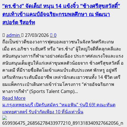
ลูก
แข้ง
“ดร.ช้าง” จัดเต็ม! หนุน 14 แข้งจิ๋ว “ช้างศรีสุขสวัสดิ์”
ทุ่ง
เด็ก
ตบเท้าเข้าแคมป์อัจฉริยะกรมพลศึกษา ณ พัฒนา
แห่ง
ศรีสะเกษ
สปอร์ต รีสอร์ท
ประเทศไทย
ตบเท้า
จัด
พัฒนา
admin
27/03/2026
0
กอล์ฟ
ทักษะ
ถือเป็นข่าวดีของวงการฟุตบอลเยาวชนในจังหวัดศรีสะเกษ
การ
ระดับ
เมื่อ ดร.อภิชา ระยับศรี หรือ “ดร.ช้าง” ผู้ใหญ่ใจดีที่คลุกคลีและ
กุศล
อาชีพ
สนับสนุนวงการกีฬามาอย่างต่อเนื่อง ประกาศส่งแรงใจและแรง
ครั้ง
สนับสนุนเต็มสูบให้แก่เหล่าขุนพลตัวน้อยจาก ช้างศรีสุขสวัสดิ์ อ
ยิ่ง
คาเดมี ที่มีรายชื่อติดโผเข้าแคมป์ระดับประเทศ พักหรู อยู่ฟรี
ใหญ่
เสริมทักษะระดับมืออาชีพ เหล่านักเตะเยาวชนทั้ง 14 ชีวิต เตรี
ชิง
ยมแพ็คกระเป๋าเดินทางเข้าร่วมโครงการ “ค่ายอัจฉริยภาพ
ถ้วย
ทางการกีฬา” (Sports Talent Camp)...
พระราชทาน
Read
Read More
สมเด็จ
more
ม.กรุงเทพธนบุรี เปิดรับสมัคร “หมอฟัน” รุ่นปี 69! คณะทันต
พระ
about
แพทยศาสตร์ รับจำกัดเพียง 10 ที่นั่งเท่านั้น
กนิษฐา
“ดร.ช้าง”
ธิ
จัด