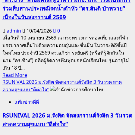
“Ph.D.
ร่วมสืบสานประเพณีรดน้ำดำหัว “ดร.สันติ ป่าหวาย”
RTSM
2027”
เนื่องในวันสงกรานต์ 2569
ม.ศิลปากร
สร้าง
admin
10/04/2026
0
ผู้นำ
เมื่อวันที่ 10 เมษายน 2569 ณ กระทรวงการท่องเที่ยวและกีฬา
การ
บรรยากาศเต็มไปด้วยความอบอุ่นและชื่นมื่น ในวาระดิถีขึ้นปี
จัด
ใหม่ไทย ประจำปี 2569 ดร.อภิชา ระยับศรี (หรือที่รู้จักกันใน
กา
นาม “ดร.ช้าง”) อดีตผู้จัดการทีมฟุตบอลนักเรียนไทย รุ่นอายุไม่
รบู
เกิน 18 ปี...
รณา
Read
Read More
more
การ
RSUNIVAL 2026 ม.รังสิต จัดสงกรานต์รังสิต 3 วันรวด สาด
about
3
ความสุขแบบ “ดีต่อใจ”
“ดร.ช้าง”
ศาสตร์
แฟ้มข่าวดีดี
พร้อม
ปั้น
คณะ
ดุษฎี
RSUNIVAL 2026 ม.รังสิต จัดสงกรานต์รังสิต 3 วันรวด
ผู้
บัณฑิต
สาดความสุขแบบ “ดีต่อใจ”
บริหาร
ยุค
มกช.
AI