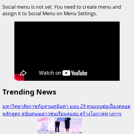
รับ
รีสอร์ท
Social menu is not set. You need to create menu and
สมัคร
assign it to Social Menu on Menu Settings.
“หมอ
ฟัน”
รุ่น
ปี
69!
คณะ
ทันต
แพทยศาสตร์
รับ
จำกัด
Trending News
เพียง
10
ที่
มหาวิทยาลัยราชภัฏสวนสุนันทา มอบ 29 ทุนแบบต่อเนื่องตลอด
นั่ง
หลักสูตร สนับสนุนเยาวชนเรียนจนจบ สร้างโอกาสทางการ
เท่านั้น