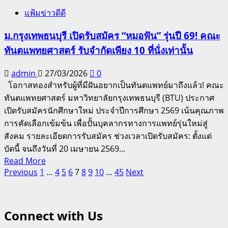
ราช
เต็ม!
แฟ้มข่าวดีดี
เจ้า
หนุน
กรม
14
ม.กรุงเทพธนบุรี เปิดรับสมัคร “หมอฟัน” รุ่นปี 69! คณะ
สมเด็จ
แข้ง
ทันตแพทยศาสตร์ รับจำกัดเพียง 10 ที่นั่งเท่านั้น
พระ
จิ๋ว
เทพ
“ช้าง
admin
27/03/2026
0
รัตน
ศรีสุข
โอกาสทองสำหรับผู้ที่มีฝันอยากเป็นทันตแพทย์มาถึงแล้ว! คณะ
ราช
สวัสดิ์”
ทันตแพทยศาสตร์ มหาวิทยาลัยกรุงเทพธนบุรี (BTU) ประกาศ
สุ
ตบเท้า
เปิดรับสมัครนักศึกษาใหม่ ประจำปีการศึกษา 2569 เน้นคุณภาพ
ดาฯ
เข้า
การคัดเลือกเข้มข้น เพื่อปั้นบุคลากรทางการแพทย์รุ่นใหม่สู่
แคม
สังคม รายละเอียดการรับสมัคร ช่วงเวลาเปิดรับสมัคร: ตั้งแต่
ป์
บัดนี้ จนถึงวันที่ 20 เมษายน 2569...
อัจฉริยะ
Read
Read More
กรม
Posts
more
Previous
1
…
4
5
6
7
8
9
10
…
45
Next
about
พลศึกษา
pagination
ม.กรุงเทพ
ณ
ธนบุรี
พัฒนา
Connect with Us
เปิด
สปอร์ต