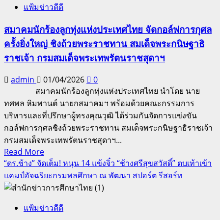
แฟ้มข่าวดีดี
เปิด
แคม
สมาคมนักร้องลูกทุ่งแห่งประเทศไทย จัดกอล์ฟการกุศล
ป์
ครั้งยิ่งใหญ่ ชิงถ้วยพระราชทาน สมเด็จพระกนิษฐาธิ
“Sports
Talent
ราชเจ้า กรมสมเด็จพระเทพรัตนราชสุดาฯ
Camp
2026”
admin
01/04/2026
0
ยิ่ง
สมาคมนักร้องลูกทุ่งแห่งประเทศไทย นำโดย นาย
ใหญ่!
ทศพล หิมพานต์ นายกสมาคมฯ พร้อมด้วยคณะกรรมการ
“ดร.ช้าง”
บริหารและที่ปรึกษาผู้ทรงคุณวุฒิ ได้ร่วมกันจัดการแข่งขัน
จับ
กอล์ฟการกุศลชิงถ้วยพระราชทาน สมเด็จพระกนิษฐาธิราชเจ้า
มือ
กรมสมเด็จพระเทพรัตนราชสุดาฯ...
“นาย
Read
Read More
สถานี
more
“ดร.ช้าง” จัดเต็ม! หนุน 14 แข้งจิ๋ว “ช้างศรีสุขสวัสดิ์” ตบเท้าเข้า
about
รถ
แคมป์อัจฉริยะกรมพลศึกษา ณ พัฒนา สปอร์ต รีสอร์ท
สมาคม
ไฟ
นัก
อุบลฯ”
แฟ้มข่าวดีดี
ร้อง
ดัน