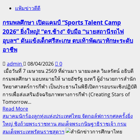
เปิด
แฟ้มข่าวดีดี
รับ
สมัคร Joint
กรมพลศึกษา เปิดแคมป์ “Sports Talent Camp
Master
2026” ยิ่งใหญ่! “ดร.ช้าง” จับมือ “นายสถานีรถไฟ
Programmes รุ่น
ที่
อุบลฯ” ดันแข้งเด็กศรีสะเกษ ตบเท้าพัฒนาทักษะระดับ
29
อาชีพ
เรียน UK/NZ จบใน
1
admin
08/04/2026
0
ปี
เมื่อวันที่ 7 เมษายน 2569 ที่ผ่านมา นายมงคล วิมลรัตน์ อธิบดี
กรมพลศึกษา มอบหมายให้ นายอัชรัฐ ยงทวี ผู้อำนวยการสำนัก
วิทยาศาสตร์การกีฬา เป็นประธานในพิธีเปิดการอบรมเชิงปฏิบัติ
การเพื่อส่งเสริมอัจฉริยภาพทางการกีฬา (Creating Stars of
Tomorrow...
Read
Read More
more
สมาคมนักร้องลูกทุ่งแห่งประเทศไทย จัดกอล์ฟการกุศลครั้งยิ่ง
about
ใหญ่ ชิงถ้วยพระราชทาน สมเด็จพระกนิษฐาธิราชเจ้า กรม
กรม
สมเด็จพระเทพรัตนราชสุดาฯ
พลศึกษา