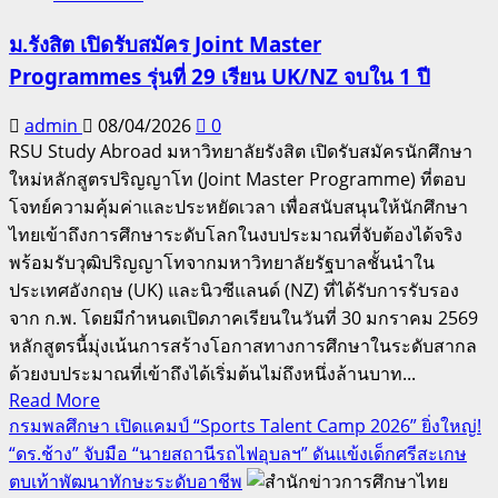
สงกรานต์
ม.รังสิต เปิดรับสมัคร Joint Master
รังสิต
Programmes รุ่นที่ 29 เรียน UK/NZ จบใน 1 ปี
3
วัน
admin
08/04/2026
0
รวด
RSU Study Abroad มหาวิทยาลัยรังสิต เปิดรับสมัครนักศึกษา
สาด
ใหม่หลักสูตรปริญญาโท (Joint Master Programme) ที่ตอบ
ความ
โจทย์ความคุ้มค่าและประหยัดเวลา เพื่อสนับสนุนให้นักศึกษา
สุข
ไทยเข้าถึงการศึกษาระดับโลกในงบประมาณที่จับต้องได้จริง
แบบ
พร้อมรับวุฒิปริญญาโทจากมหาวิทยาลัยรัฐบาลชั้นนำใน
“ดี
ประเทศอังกฤษ (UK) และนิวซีแลนด์ (NZ) ที่ได้รับการรับรอง
ต่อ
จาก ก.พ. โดยมีกำหนดเปิดภาคเรียนในวันที่ 30 มกราคม 2569
ใจ”
หลักสูตรนี้มุ่งเน้นการสร้างโอกาสทางการศึกษาในระดับสากล
ด้วยงบประมาณที่เข้าถึงได้เริ่มต้นไม่ถึงหนึ่งล้านบาท...
Read
Read More
more
กรมพลศึกษา เปิดแคมป์ “Sports Talent Camp 2026” ยิ่งใหญ่!
about
“ดร.ช้าง” จับมือ “นายสถานีรถไฟอุบลฯ” ดันแข้งเด็กศรีสะเกษ
ม.รังสิต
ตบเท้าพัฒนาทักษะระดับอาชีพ