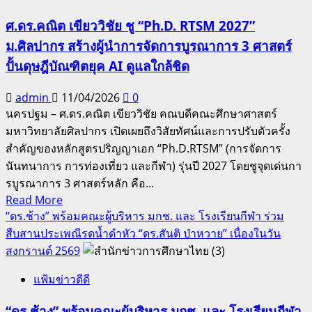
ศ.ดร.คณิต เขียววิชัย ชู “Ph.D. RTSM 2027”
ม.ศิลปากร สร้างผู้นำการจัดการบูรณาการ 3 ศาสตร์
ปั้นดุษฎีบัณฑิตยุค AI ดูแลใกล้ชิด
admin
11/04/2026
0
นครปฐม – ศ.ดร.คณิต เขียววิชัย คณบดีคณะศึกษาศาสตร์
มหาวิทยาลัยศิลปากร เปิดเผยถึงวิสัยทัศน์และการปรับตัวครั้ง
สำคัญของหลักสูตรปริญญาเอก “Ph.D.RTSM” (การจัดการ
นันทนาการ การท่องเที่ยว และกีฬา) รุ่นปี 2027 โดยชูจุดเด่นกา
รบูรณาการ 3 ศาสตร์หลัก คือ...
Read
Read More
more
“ดร.ช้าง” พร้อมคณะผู้บริหาร มกช. และ โรงเรียนกีฬา ร่วม
about
สืบสานประเพณีรดน้ำดำหัว “ดร.สันติ ป่าหวาย” เนื่องในวัน
ศ.ดร.คณิต
สงกรานต์ 2569
เขียว
แฟ้มข่าวดีดี
วิชัย
ชู
“ดร.ช้าง” พร้อมคณะผู้บริหาร มกช. และ โรงเรียนกีฬา