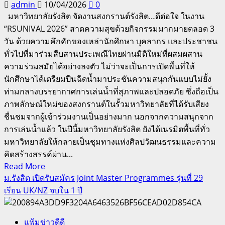
admin
10/04/2026
0
และ
ดูแล
มหาวิทยาลัยรังสิต จัดงานสงกรานต์รังสิต…ดีต่อใจ ในงาน
โรงเรียน
ใกล้
“RSUNIVAL 2026” สาดความสุขด้วยกิจกรรมมากมายตลอด 3
กีฬา
ชิด
วัน ด้วยความคึกคักของเหล่านักศึกษา บุคลากร และประชาชน
ร่วม
ทั่วไปที่มาร่วมสืบสานประเพณีไทยผ่านมิติใหม่ที่ผสมผสาน
สืบสาน
ความร่วมสมัยได้อย่างลงตัว ไม่ว่าจะเป็นการเปิดพื้นที่ให้
ประเพณี
นักศึกษาได้เตรียมปืนฉีดน้ำมาประชันความสนุกกันแบบไม่ยั้ง
รดน้ำ
ท่ามกลางบรรยากาศการเล่นน้ำที่สุภาพและปลอดภัย ซึ่งถือเป็น
ดำหัว
ภาพลักษณ์ใหม่ของสงกรานต์ในรั้วมหาวิทยาลัยที่ได้รับเสียง
“ดร.สันติ
ชื่นชมจากผู้เข้าร่วมงานเป็นอย่างมาก นอกจากความสนุกจาก
ป่า
การเล่นน้ำแล้ว ในปีนี้มหาวิทยาลัยรังสิต ยังได้เนรมิตพื้นที่ทั่ว
หวาย”
มหาวิทยาลัยให้กลายเป็นชุมทางแห่งศิลปวัฒนธรรมและความ
เนื่อง
คิดสร้างสรรค์ผ่าน...
ใน
Read
Read More
วัน
more
ม.รังสิต เปิดรับสมัคร Joint Master Programmes รุ่นที่ 29
สงกรานต์
about
เรียน UK/NZ จบใน 1 ปี
2569
RSUNIVAL 2026
ม.รังสิต
แฟ้มข่าวดีดี
จัด