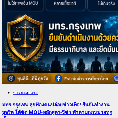
ข่าวล่ามาแรง
มทร.กรุงเทพ ลุยฟ้องคนปล่อยข่าวเท็จ! ยืนยันทำงาน
สุจริต โต้ชัด MOU-หลักสูตร-วีซ่า ทำตามกฎหมายทุก