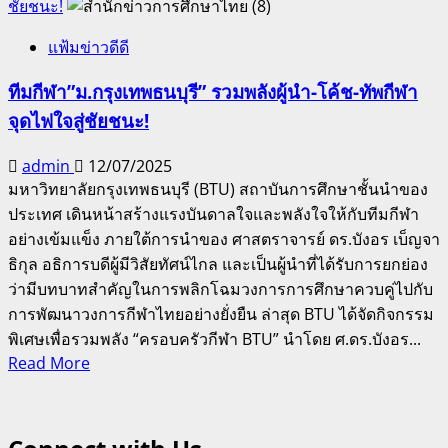
ชัยชนะ!
แฟ้มข่าวดีดี
ทีมกีฬา”ม.กรุงเทพธนบุรี” รวมพลังผู้นำ-โค้ช-ทัพกีฬา
จุดไฟใจสู่ชัยชนะ!
admin
12/07/2025
มหาวิทยาลัยกรุงเทพธนบุรี (BTU) สถาบันการศึกษาชั้นนำของ
ประเทศ เดินหน้าสร้างแรงบันดาลใจและพลังใจให้กับทีมกีฬา
อย่างเข้มแข็ง ภายใต้การนำของ ศาสตราจารย์ ดร.บังอร เบ็ญจา
ธิกุล อธิการบดีผู้มีวิสัยทัศน์ไกล และเป็นผู้นำที่ได้รับการยกย่อง
ว่ามีบทบาทสำคัญในการพลิกโฉมวงการการศึกษาควบคู่ไปกับ
การพัฒนาวงการกีฬาไทยอย่างยั่งยืน ล่าสุด BTU ได้จัดกิจกรรม
พิเศษเพื่อรวมพลัง “ครอบครัวกีฬา BTU” นำโดย ศ.ดร.บังอร...
Read
Read More
more
about
ทีม