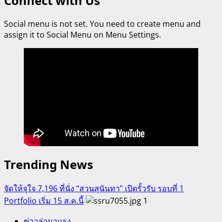
Connect with Us
กีฬา”ม.กรุงเทพ
ธนบุรี”
Social menu is not set. You need to create menu and
รวม
assign it to Social Menu on Menu Settings.
พลัง
ผู้นำ-
โค้ช-
ทัพ
กีฬา
จุด
ไฟ
ใจ
สู่
ชัยชนะ!
Trending News
จัดให้จุใจ 7,196 ที่นั่ง “สวนสุนันทา” เปิดรั้วรับ รอบที่ 1
Portfolio เริ่ม 15 ส.ค.นี้
1
ข่าวล่ามาแรง