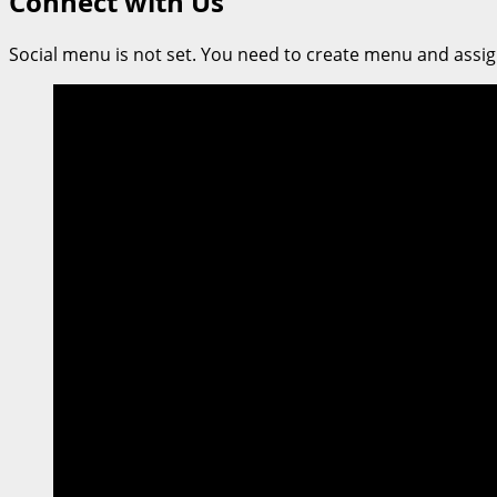
Connect with Us
เกริก
ผนึก
Social menu is not set. You need to create menu and assig
กำลัง
กระทรวง
DE
เปิด
ตัว
“BDE
Learn
to
Earn”
ปฏิรูป
การ
ศึกษา
ดิจิทัล
เรียน
รู้
สะสม
หน่วยกิต