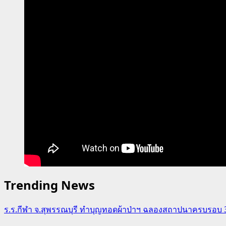
เชื่อม
โยง
ราย
ได้
ทันที
Trending News
ร.ร.กีฬา จ.สุพรรณบุรี ทำบุญทอดผ้าป่าฯ ฉลองสถาปนาครบรอบ 36 ปี