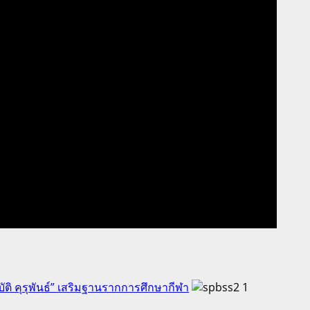
ัติ คุรุพันธ์” เสริมฐานรากการศึกษากีฬา
1