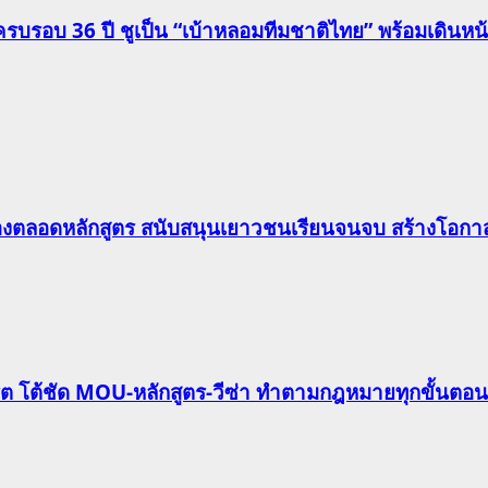
รอบ 36 ปี ชูเป็น “เบ้าหลอมทีมชาติไทย” พร้อมเดินหน้าดั
องตลอดหลักสูตร สนับสนุนเยาวชนเรียนจนจบ สร้างโอกาส
ริต โต้ชัด MOU-หลักสูตร-วีซ่า ทำตามกฎหมายทุกขั้นตอน