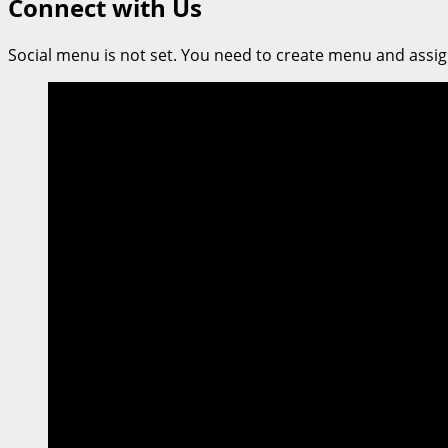
Connect with Us
ธนบุรี”
ปั้น
Social menu is not set. You need to create menu and assig
บัณฑิต
คุณภาพ
สู่
เวที
โลก!
นทพ.ชัย
กวี
“คว้า
ชัย
อันดับ
1”
การ
แข่งขัน
ทันต
กรรม
ระดับ