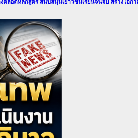
องตลอดหลักสูตร สนับสนุนเยาวชนเรียนจนจบ สร้างโอกาส