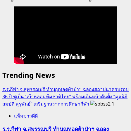
คณบดี
คณะ
ศึกษา
ศาสตร์
ม.ศิลปากร
รับ
รางวัล
พระราชทาน
บุคคล
ดี
Trending News
เด่น
แห่ง
ร.ร.กีฬา จ.สุพรรณบุรี ทำบุญทอดผ้าป่าฯ ฉลองสถาปนาครบรอบ
ชาติ
36 ปี ชูเป็น “เบ้าหลอมทีมชาติไทย” พร้อมเดินหน้าดันตั้ง “มูลนิธิ
ด้าน
สมบัติ คุรุพันธ์” เสริมฐานรากการศึกษากีฬา
1
วิชาการ
แฟ้มข่าวดีดี
ร.ร.กีฬา จ.สุพรรณบุรี ทำบุญทอดผ้าป่าฯ ฉลอง