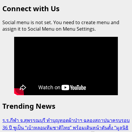
สายใย
Connect with Us
แห่ง
รัก
Social menu is not set. You need to create menu and
และ
assign it to Social Menu on Menu Settings.
ความ
อบอุ่น
สร้าง
แฝด
3
บน
เส้น
ทาง
เทนนิส
ไทย
Trending News
ร.ร.กีฬา จ.สุพรรณบุรี ทำบุญทอดผ้าป่าฯ ฉลองสถาปนาครบรอบ
36 ปี ชูเป็น “เบ้าหลอมทีมชาติไทย” พร้อมเดินหน้าดันตั้ง “มูลนิธิ