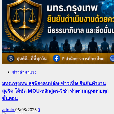
ข่าวล่ามาแรง
มทร.กรุงเทพ ลุยฟ้องคนปล่อยข่าวเท็จ! ยืนยันทำงาน
สุจริต โต้ชัด MOU-หลักสูตร-วีซ่า ทำตามกฎหมายทุก
ขั้นตอน
admin
06/08/2026
0