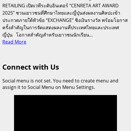
RETAILING เปิดเวทีระดับอินเตอร์ “CENRETA ART AWARD
2025” ชวนเยาวชนที่ศึกษาไทยและญี่ปุ่นส่งผลงานศิลปะเข้า
ประกวดภายใต้หัวข้อ “EXCHANGE” ชิงเงินรางวัล พร้อมโอกาส
ครั้งสำคัญในการจัดแสดงผลงานที่ประเทศไทยและประเทศ
ญี่ปุ่น โอกาสสำคัญสำหรับเยาวชนนักเรียน...
Read
Read More
more
about
เซ็นทรัล
Connect with Us
จับ
มือ
Social menu is not set. You need to create menu and
J.
assign it to Social Menu on Menu Settings.
FRONT
RETAILING เปิด
เวที
“CENRETA
ART
AWARD
2025”