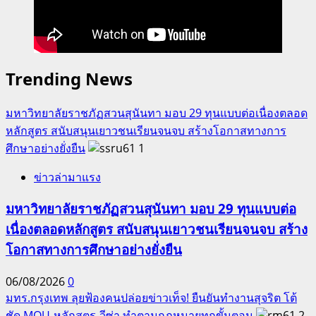
ชวน
เยาวชน
ส่ง
ผล
Trending News
งาน
เข้า
มหาวิทยาลัยราชภัฏสวนสุนันทา มอบ 29 ทุนแบบต่อเนื่องตลอด
ประกวด
หลักสูตร สนับสนุนเยาวชนเรียนจนจบ สร้างโอกาสทางการ
“EXCHANGE”
ศึกษาอย่างยั่งยืน
1
ชิง
เงิน
ข่าวล่ามาแรง
รางวัล
พร้อม
มหาวิทยาลัยราชภัฏสวนสุนันทา มอบ 29 ทุนแบบต่อ
ลุ้น
เนื่องตลอดหลักสูตร สนับสนุนเยาวชนเรียนจนจบ สร้าง
ไป
โอกาสทางการศึกษาอย่างยั่งยืน
ญี่ปุ่น
06/08/2026
0
มทร.กรุงเทพ ลุยฟ้องคนปล่อยข่าวเท็จ! ยืนยันทำงานสุจริต โต้
ชัด MOU-หลักสูตร-วีซ่า ทำตามกฎหมายทุกขั้นตอน
2