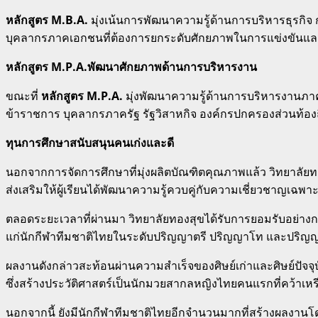
หลักสูตร M.B.A.
มุ่งเน้นการพัฒนาความรู้ด้านการบริหารธุรกิ
บุคลากรภาคเอกชนที่ต้องการยกระดับศักยภาพในการแข่งขันแล
หลักสูตร M.P.A.พัฒนาศักยภาพด้านการบริหารงาน
ขณะที่
หลักสูตร M.P.A.
มุ่งพัฒนาความรู้ด้านการบริหารงานภ
ข้าราชการ บุคลากรภาครัฐ รัฐวิสาหกิจ องค์กรปกครองส่วนท้องถ
ทุนการศึกษาสนับสนุนคนเก่งและดี
นอกจากการจัดการศึกษาที่มุ่งผลิตบัณฑิตคุณภาพแล้ว วิทยาลัย
ส่งเสริมให้ผู้เรียนได้พัฒนาความรู้ควบคู่กับความเชี่ยวชาญ
ตลอดระยะเวลาที่ผ่านมา วิทยาลัยทองสุขได้รับการยอมรับอย่า
แก่นักกีฬาทีมชาติไทยในระดับปริญญาตรี ปริญญาโท และปริญญา
ผลงานดังกล่าวสะท้อนผ่านความสำเร็จของศิษย์เก่าและศิษย์ปัจจุบ
ซึ่งสร้างประวัติศาสตร์เป็นนักมวยสากลหญิงไทยคนแรกที่คว้าเห
นอกจากนี้ ยังมีนักกีฬาทีมชาติไทยอีกจำนวนมากที่สร้างผลงานโ