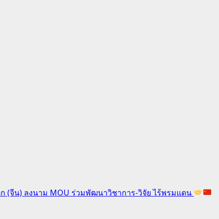
ตก (จีน) ลงนาม MOU ร่วมพัฒนาวิชาการ-วิจัย ไร้พรมแดน