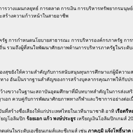
จ การวางแผนกลยุทธ์ การตลาด การเงิน การบริหารทรัพยากรมนุษย์
ะสร้างความก้าวหน้าในสายอาชีพ
าครัฐ การกำหนดนโยบายสาธารณะ การบริหารองค์กรภาครัฐ การพั
ิ่น รวมถึงผู้ที่สนใจพัฒนาศักยภาพด้านการบริหารภาครัฐในระดับส
ทองสุขยังให้ความสำคัญกับการสนับสนุนทุนการศึกษาแก่ผู้มีความ
เฉพาะทาง อันเป็นรากฐานสำคัญของการสร้างบุคลากรคุณภาพให้กับป
งกว้างขวางในฐานะสถาบันอุดมศึกษาที่มีบทบาทสำคัญในการส่งเสร
เอก ควบคู่กับการพัฒนาศักยภาพทางกีฬาและวิชาการอย่างต่อเนื
ันที่สร้างชื่อเสียงให้แก่ประเทศไทยในเวทีนานาชาติ อาทิ
เรือตรีห
รียญโอลิมปิก
ร้อยเอก แก้ว พงษ์ประยูร
เหรียญเงินโอลิมปิกเกมส์ 2
ดดเด่นในระดับเอเชียนเกมส์และซีเกมส์ เช่น
ภาคภูมิ แจ้งโพธิ์นาค