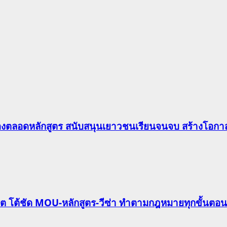
องตลอดหลักสูตร สนับสนุนเยาวชนเรียนจนจบ สร้างโอกาส
ริต โต้ชัด MOU-หลักสูตร-วีซ่า ทำตามกฎหมายทุกขั้นตอน