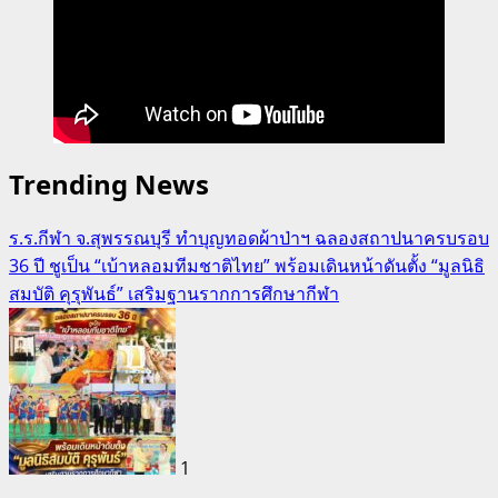
Trending News
ร.ร.กีฬา จ.สุพรรณบุรี ทำบุญทอดผ้าป่าฯ ฉลองสถาปนาครบรอบ
36 ปี ชูเป็น “เบ้าหลอมทีมชาติไทย” พร้อมเดินหน้าดันตั้ง “มูลนิธิ
สมบัติ คุรุพันธ์” เสริมฐานรากการศึกษากีฬา
1