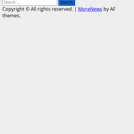
Search
for:
Copyright © All rights reserved.
|
MoreNews
by AF
themes.