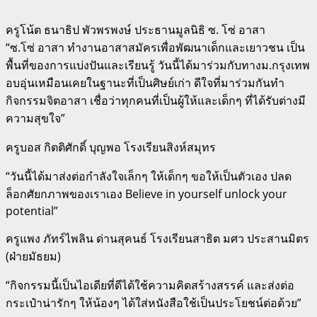
ครูโน้ต ธนาธิป พัวพรพงษ์ ประธานมูลนิธิ ซ. โซ่ อาสา
“ซ.โซ่ อาสา ทำงานอาสาสมัครเพื่อพัฒนาเด็กและเยาวชน เป็น
พื้นที่ของการแบ่งปันและเรียนรู้ วันนี้ได้มาร่วมกับทางม.กรุงเทพ
อบอุ่นเหมือนเคยในฐานะที่เป็นศิษย์เก่า ดีใจที่มาร่วมกันทำ
กิจกรรมจิตอาสา เชื่อว่าทุกคนที่เป็นผู้ให้และเด็กๆ ที่ได้รับต่างมี
ความสุขใจ”
ครูบอส กิตติศักดิ์ บุญพอ โรงเรียนสิงห์สมุทร
“วันนี้ได้มาส่งต่อกำลังใจเล็กๆ ให้เด็กๆ ขอให้เป็นตัวเอง ปลด
ล็อกศัยกภาพของเราเอง Believe in yourself unlock your
potential”
ครูแพง ภัทร์ไพลิน ด่านสุคนธ์ โรงเรียนสาธิต มศว ประสานมิตร
(ฝ่ายมัธยม)
“กิจกรรมนี้เป็นไอเดียที่ดีได้ใช้ความคิดสร้างสรรค์ และส่งต่อ
กระเป๋าน่ารักๆ ให้น้องๆ ได้ใส่หนังสือใช้เป็นประโยชน์ต่อด้วย”