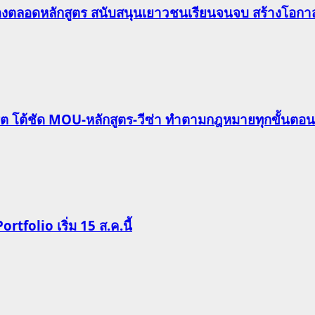
องตลอดหลักสูตร สนับสนุนเยาวชนเรียนจนจบ สร้างโอกาส
ริต โต้ชัด MOU-หลักสูตร-วีซ่า ทำตามกฎหมายทุกขั้นตอน
Portfolio เริ่ม 15 ส.ค.นี้