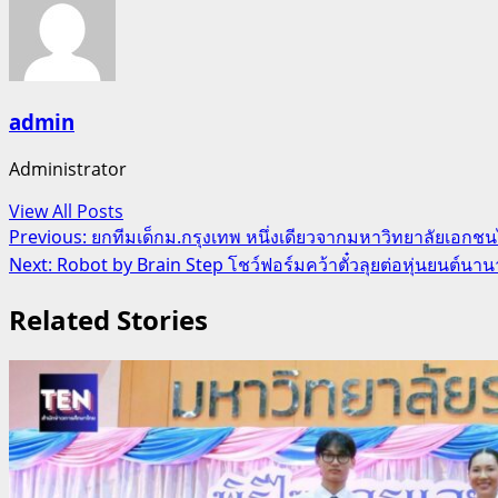
admin
Administrator
View All Posts
Post
Previous:
ยกทีมเด็กม.กรุงเทพ หนึ่งเดียวจากมหาวิทยาลัยเอกชน
Next:
Robot by Brain Step โชว์ฟอร์มคว้าตั๋วลุยต่อหุ่นยนต์น
navigation
Related Stories