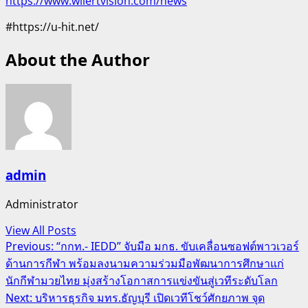
https://www.wilertvision.com/news
#https://u-hit.net/
About the Author
admin
Administrator
View All Posts
Post
Previous:
“กกท.- IEDD” จับมือ มกธ. ขับเคลื่อนซอฟต์พาวเวอร์
ด้านการกีฬา พร้อมลงนามความร่วมมือพัฒนาการศึกษาแก่
navigation
นักกีฬามวยไทย มุ่งสร้างโอกาสการแข่งขันสู่เวทีระดับโลก
Next:
บริหารธุรกิจ มทร.ธัญบุรี เปิดเวทีโชว์ศักยภาพ จุด