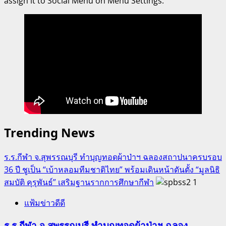
assign it to Social Menu on Menu Settings.
Trending News
ร.ร.กีฬา จ.สุพรรณบุรี ทำบุญทอดผ้าป่าฯ ฉลองสถาปนาครบรอบ
36 ปี ชูเป็น “เบ้าหลอมทีมชาติไทย” พร้อมเดินหน้าดันตั้ง “มูลนิธิ
สมบัติ คุรุพันธ์” เสริมฐานรากการศึกษากีฬา
1
แฟ้มข่าวดีดี
ร.ร.กีฬา จ.สุพรรณบุรี ทำบุญทอดผ้าป่าฯ ฉลอง