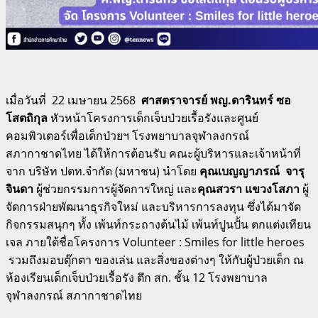
เมื่อวันที่ 22 เมษายน 2568
ศาสตราจารย์ พญ.ดารินทร์ ซอ
โสตถิกุล
หัวหน้าโครงการเด็กเจ็บป่วยเรื้อรังและศูนย์
คอมพิวเตอร์เพื่อเด็กป่วยฯ โรงพยาบาลจุฬาลงกรณ์
สภากาชาดไทย ได้ให้การต้อนรับ คณะผู้บริหารและเจ้าหน้าที่
จาก บริษัท ปตท.จำกัด (มหาชน) นำโดย
คุณเบญญาภรณ์ จารุ
จินดา
ผู้ช่วยกรรมการผู้จัดการใหญ่ และ
คุณสวรา แขวงโสภา
ผู้
จัดการฝ่ายพัฒนาธุรกิจใหม่ และบริหารการลงทุน ซึ่งได้มาจัด
กิจกรรมสนุกๆ ทั้ง เพ้นท์กระถางต้นไม้ เพ้นท์ปูนปั้น ตกแต่งเทียน
เจล ภายใต้ชื่อโครงการ Volunteer : Smiles for little heroes
รวมถึงมอบตุ๊กตา ของเล่น และสิ่งของต่างๆ ให้กับผู้ป่วยเด็ก ณ
ห้องเรียนเด็กเจ็บป่วยเรื้อรัง ตึก สก. ชั้น 12 โรงพยาบาล
จุฬาลงกรณ์ สภากาชาดไทย