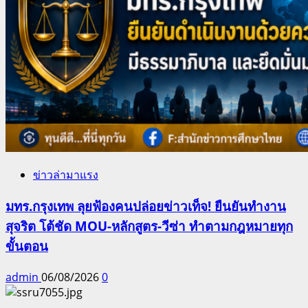
ข่าวล่ามาแรง
มทร.กรุงเทพ ลุยฟ้องคนปล่อยข่าวเท็จ! ยืนยันทำงาน
สุจริต โต้ชัด MOU-หลักสูตร-วีซ่า ทำตามกฎหมายทุก
ขั้นตอน
admin
06/08/2026
0