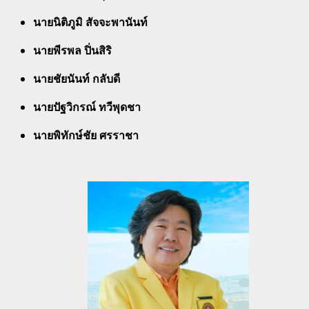
นายนิติภูมิ สัจจะพานันท์
นายพีรพล ปิ่นสิริ
นายชัยนันท์ กลับดี
นายปัฐวิกรณ์ ทวีพุดชา
นายพิทักษ์ชัย ศรราชา