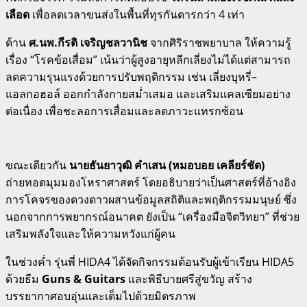
เลือด
เพื่อลดเวลาขนส่งในพื้นที่ทุรกันดารกว่า 4 เท่า
ด้าน
ศ.นพ.กีรติ เจริญชลวานิช
จากศิริราชพยาบาล ให้ความรู้
เรื่อง “โรคข้อเสื่อม” เน้นว่าผู้สูงอายุหลีกเลี่ยงไม่ได้แต่สามารถ
ลดความรุนแรงด้วยการปรับพฤติกรรม เช่น เลี่ยงบุหรี่–
แอลกอฮอล์ ออกกำลังกายสม่ำเสมอ และเสริมแคลเซียมอย่าง
ต่อเนื่อง เพื่อชะลอการเสื่อมและลดภาวะแทรกซ้อน
ขณะเดียวกัน
นายธันยาวุฒิ คำเสน (หมอบอย เคลียร์ชัด)
ถ่ายทอดมุมมองโหราศาสตร์ โดยอธิบายว่าเป็นศาสตร์ที่อ้างอิง
การโคจรของดวงดาวผสานข้อมูลสถิติและพฤติกรรมมนุษย์ ซึ่ง
นอกจากการพยากรณ์อนาคต ยังเป็น “เครื่องมือจิตวิทยา” ที่ช่วย
เสริมพลังใจและให้ความหวังแก่ผู้คน
ในช่วงค่ำ รุ่นพี่ HIDA4 ได้จัดกิจกรรมต้อนรับผู้เข้าเรียน HIDA5
ด้วยธีม
Guns & Guitars
และพิธีบายศรีสู่ขวัญ สร้าง
บรรยากาศอบอุ่นและเต็มไปด้วยมิตรภาพ