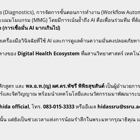
ย (Diagnostics), การจัดการขั้นตอนการทำงาน (Workflow Auto
ะแมมโมแกรม (MMG) โดยมีการเน้นย้ำถึง AI คือเพื่อนร่วมทีม ที
(การเชื่อมั่น AI มากเกินไป)
ครื่องมือวินิจฉัยที่ใช้ AI และการดูแลด้านความมั่นคงปลอดภัย
์กลางของ
Digital Health Ecosystem
ที่ผสานวิทยาศาสตร์ เทคโน
ักสูตร และ
พล.อ.ท.(ญ) ผศ.ดร.พัชรี พิพิธสุขสันต์
เป็นผู้อำนวยการ
วิทยาศาสตร์และจิตวิญญาณ พร้อมนำเทคโนโลยีและนวัตกรรมมาพัฒน
hida official
, โทร.
083-015-3333
หรืออีเมล
hidassru@ssru.a
รเท่านั้น แต่ยังเป็นช่วงเวลาแห่งการน้อมรำลึกในพระมหากรุณาธ