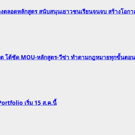
องตลอดหลักสูตร สนับสนุนเยาวชนเรียนจนจบ สร้างโอกาส
ริต โต้ชัด MOU-หลักสูตร-วีซ่า ทำตามกฎหมายทุกขั้นตอน
Portfolio เริ่ม 15 ส.ค.นี้