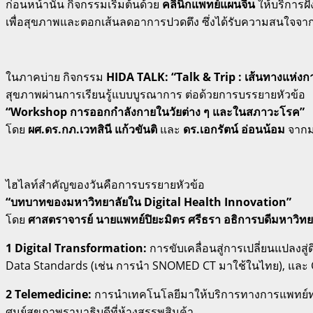
ก่อนหน้านั้น กิจกรรมเริ่มต้นด้วย
คลินิกแพทย์แผนจีน
ให้บริการฝ
เพื่อสุขภาพและตอกเส้นลดอาการปวดตึง ซึ่งได้รับความสนใจจากผู้
ในภาคบ่าย กิจกรรม
HIDA TALK: “Talk & Trip : เส้นทางแห่งกา
สุขภาพผ่านการเรียนรู้แบบบูรณาการ ต่อด้วยการบรรยายหัวข้อ
“Workshop การออกกำลังกายในวัยต่าง ๆ และในสภาวะโรค”
โดย
ผศ.ดร.กภ.เวทสินี แก้วขันติ
และ
ดร.เอกรัตน์ อ่อนน้อม
จากมห
ไฮไลท์สำคัญของวันคือการบรรยายหัวข้อ
“บทบาทของมหาวิทยาลัยใน Digital Health Innovation”
โดย
ศาสตราจารย์ นายแพทย์ปิยะมิตร ศรีธรา อธิการบดีมหาวิทย
1 Digital Transformation:
การขับเคลื่อนสู่การเปลี่ยนแปลงส
Data Standards (เช่น การนำ SNOMED CT มาใช้ในไทย), และ 
2 Telemedicine:
การนำเทคโนโลยีมาให้บริการทางการแพทย์ทา
ศูนย์สุขภาพรามาธิบดีที่ห้างสรรพสินค้า