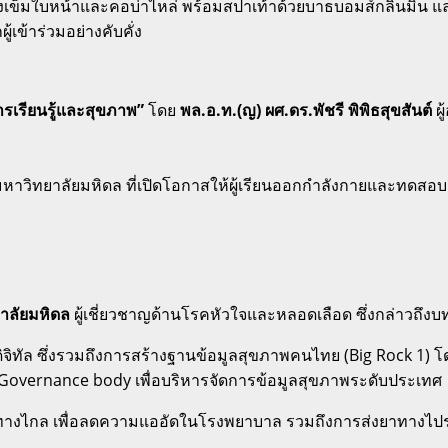
ังเข็มใบหน้าและคอบ่าไหล่ พร้อมสปาเท้าด้วยบาธบอมส์กลิ่นมิ้น 
เข้าร่วมอย่างคับคั่ง
รเรียนรู้และสุขภาพ”
โดย
พล.อ.ท.(ญ) ผศ.ดร.พัชรี พิพิธสุขสันต์
ผู
าวิทยาลัยมหิดล ที่เปิดโอกาสให้ผู้เรียนออกกำลังกายและทดสอ
าลัยมหิดล
ผู้เชี่ยวชาญด้านโรคหัวใจและหลอดเลือด ซึ่งกล่าวถึงบ
ู่ดิจิทัล ซึ่งรวมถึงการสร้างฐานข้อมูลสุขภาพคนไทย (Big Rock 1
Governance body เพื่อบริหารจัดการข้อมูลสุขภาพระดับประเทศ
งไกล เพื่อลดความแออัดในโรงพยาบาล รวมถึงการส่งยาทางไปรษณ