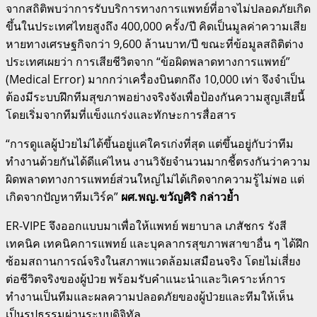
จากสถิติพบว่าการรับบริการทางการแพทย์ที่อาจไม่ปลอดภัยเกิด
ขึ้นในประเทศไทยสูงถึง 400,000 ครั้ง/ปี คิดเป็นมูลค่าความเสีย
หายทางเศรษฐกิจกว่า 9,600 ล้านบาท/ปี ขณะที่ข้อมูลสถิติต่าง
ประเทศเผยว่า การเสียชีวิตจาก “ข้อผิดพลาดทางการแพทย์”
(Medical Error) มากกว่าเครื่องบินตกถึง 10,000 เท่า จึงจำเป็น
ต้องมีระบบฝึกทีมสุขภาพอย่างจริงจังเพื่อป้องกันความสูญเสียนี้
โดยเริ่มจากทีมที่แข็งแกร่งและทักษะการสื่อสาร
“การดูแลผู้ป่วยไม่ได้ขึ้นอยู่แค่ใครเก่งที่สุด แต่ขึ้นอยู่กับว่าทีม
ทำงานด้วยกันได้ดีแค่ไหน งานวิจัยจำนวนมากชี้ตรงกันว่าความ
ผิดพลาดทางการแพทย์ส่วนใหญ่ไม่ได้เกิดจากความรู้ไม่พอ แต่
เกิดจากปัญหาทีมเวิร์ค”
ผศ.พญ.ขวัญศิริ กล่าวย้ำ
ER-VIPE จึงออกแบบมาเพื่อให้แพทย์ พยาบาล เภสัชกร รังสี
เทคนิค เทคนิคการแพทย์ และบุคลากรสุขภาพสาขาอื่น ๆ ได้ฝึก
ซ้อมสถานการณ์จริงในสภาพแวดล้อมเสมือนจริง โดยไม่เสี่ยง
ต่อชีวิตจริงของผู้ป่วย พร้อมรับคำแนะนำและวิเคราะห์การ
ทำงานเป็นทีมและผลความปลอดภัยของผู้ป่วยและทีมให้เห็น
เป็นรูปธรรมผ่านระบบดิจิทัล