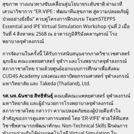
สุขภาพ วางแนวทางขับเคลื่อนสู่นโยบายระดับชาติ ผ่านเวที
เสวนาวิชาการ “ER-VIPE : พัฒนาทีมสุขภาพ สู่ความปลอดภัยผู้
ป่วยอย่างยั่งยืน” ควบคู่โครงการฝึกอบรม TeamSTEPPS
Essential and IPE Virtual Simulation Workshop รุ่นที่ 2 เมื่อ
วันที่ 4 สิงหาคม 2568 ณ อาคารภูมิสิริมังคลานุสรณ์ โรง
พยาบาลจุฬาลงกรณ์
การจัดงานในครั้งนี้ ได้รับการสนับสนุนจากภาควิชาเวชศาสตร์
ฉุกเฉิน คณะแพทยศาสตร์ จุฬาฯ และโรงพยาบาลจุฬาลงกรณ์
สภากาชาดไทย ร่วมด้วยศูนย์ออกแบบการศึกษาเพื่อสังคม
CUD4S Academy แห่งคณะสถาปัตยกรรมศาสตร์ จุฬาลงกรณ์
มหาวิทยาลัย และ Takeda (Thailand), Ltd.
รศ.นพ.ฉันชาย สิทธิพันธุ์
คณบดีคณะแพทยศาสตร์ จุฬาลงกรณ์
มหาวิทยาลัย และผู้อำนวยการโรงพยาบาลจุฬาลงกรณ์
สภากาชาดไทย กล่าวว่า ความปลอดภัยของผู้ป่วยคือหัวใจ
สำคัญของการดูแลทางการแพทย์ โดย ‘ER-VIPE’ ช่วยให้ทีมสห
วิชาชีพสามารถพัฒนาทักษะ Non-Technical Skills ฝึกฝนการ
ทำงานร่วมกันได้ผ่านเทคโนโลยี Virtual Simulation ใน