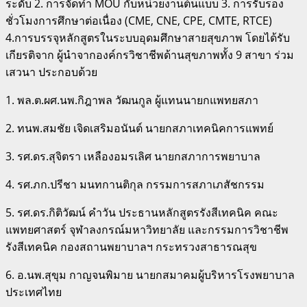
ระดับ 2. การจัดทำ MOU กับหน่วยงานต้นแบบ 3. การรับรอง
ชั่วโมงการศึกษาต่อเนื่อง (CME, CNE, CPE, CMTE, RTCE)
4.การบรรจุหลักสูตรในระบบอุดมศึกษาสายสุขภาพ โดยได้รับ
เกียรติจาก ผู้นำจากองค์กรวิชาชีพด้านสุขภาพทั้ง 9 สาขา ร่วม
เสวนา ประกอบด้วย
1. พล.ต.ผศ.นพ.กิฎาพล วัฒนกูล ผู้แทนนายกแพทยสภา
2. ทนพ.สมชัย เจิดเสริมอนันต์ นายกสภาเทคนิคการแพทย์
3. รศ.ดร.สุจิตรา เหลืองอมรเลิศ นายกสภาการพยาบาล
4. รศ.ภก.ปรีชา มนทกานติกุล กรรมการสภาเภสัชกรรม
5. รศ.ดร.กิติวัฒน์ คำวัน ประธานหลักสูตรรังสีเทคนิค คณะ
แพทยศาสตร์ จุฬาลงกรณ์มหาวิทยาลัย และกรรมการวิชาชีพ
รังสีเทคนิค กองสถานพยาบาลฯ กระทรวงสาธารณสุข
6. อ.นพ.สุขุม กาญจนพิมาย นายกสมาคมผู้บริหารโรงพยาบาล
ประเทศไทย