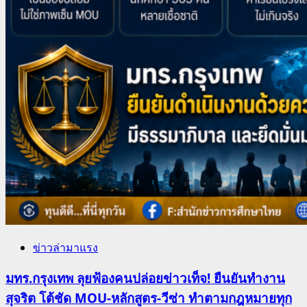
ข่าวล่ามาแรง
มทร.กรุงเทพ ลุยฟ้องคนปล่อยข่าวเท็จ! ยืนยันทำงาน
สุจริต โต้ชัด MOU-หลักสูตร-วีซ่า ทำตามกฎหมายทุก