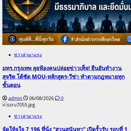
ข่าวล่ามาแรง
มทร.กรุงเทพ ลุยฟ้องคนปล่อยข่าวเท็จ! ยืนยันทำงาน
สุจริต โต้ชัด MOU-หลักสูตร-วีซ่า ทำตามกฎหมายทุก
ขั้นตอน
admin
06/08/2026
0
ข่าวล่ามาแรง
จัดให้จุใจ 7,196 ที่นั่ง “สวนสุนันทา” เปิดรั้วรับ รอบที่ 1