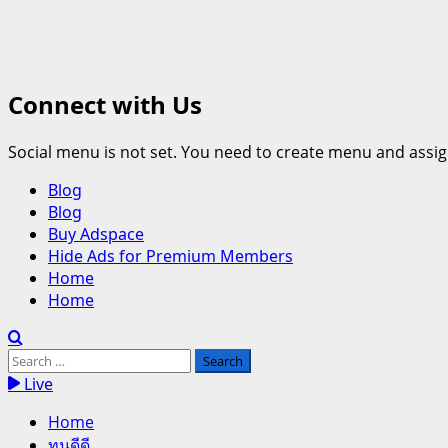
Connect with Us
Social menu is not set. You need to create menu and assig
Primary
Blog
Menu
Blog
Buy Adspace
Hide Ads for Premium Members
Home
Home
Search
for:
Live
Home
ทุนดีดี