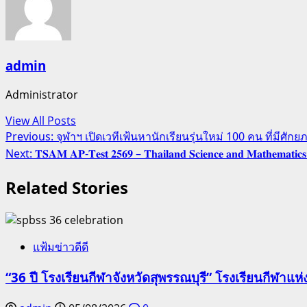
admin
Administrator
View All Posts
Post
Previous:
จุฬาฯ เปิดเวทีเฟ้นหานักเรียนรุ่นใหม่ 100 คน ที่มีศ
Next:
𝐓𝐒𝐀𝐌 𝐀𝐏-𝐓𝐞𝐬𝐭 𝟐𝟓𝟔𝟗 – 𝐓𝐡𝐚𝐢𝐥𝐚𝐧𝐝 𝐒𝐜𝐢𝐞𝐧𝐜𝐞 𝐚𝐧𝐝 𝐌𝐚𝐭
navigation
Related Stories
แฟ้มข่าวดีดี
“36 ปี โรงเรียนกีฬาจังหวัดสุพรรณบุรี” โรงเรียนกีฬ