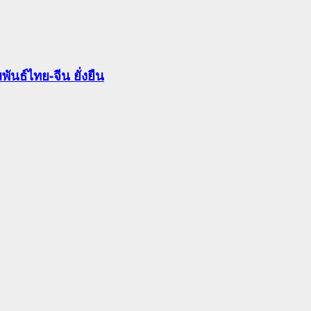
นธ์ไทย-จีน ยั่งยืน