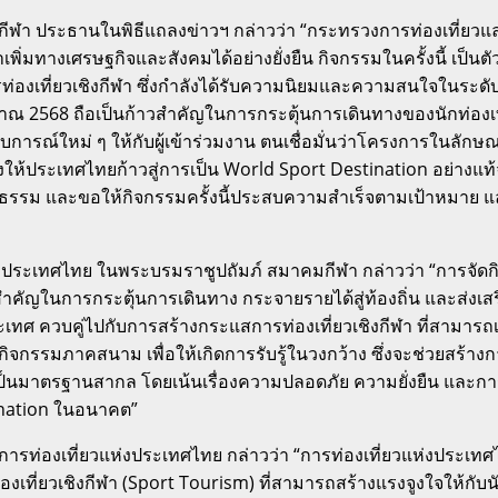
ะกีฬา ประธานในพิธีแถลงข่าวฯ กล่าวว่า “กระทรวงการท่องเที่ย
พิ่มทางเศรษฐกิจและสังคมได้อย่างยั่งยืน กิจกรรมในครั้งนี้ เป็นต
รท่องเที่ยวเชิงกีฬา ซึ่งกำลังได้รับความนิยมและความสนใจใน
68 ถือเป็นก้าวสำคัญในการกระตุ้นการเดินทางของนักท่องเที่ยวท
รณ์ใหม่ ๆ ให้กับผู้เข้าร่วมงาน ตนเชื่อมั่นว่าโครงการในลักษณ
แกร่งให้ประเทศไทยก้าวสู่การเป็น World Sport Destination อย่า
นรูปธรรม และขอให้กิจกรรมครั้งนี้ประสบความสำเร็จตามเป้าหม
่งประเทศไทย ในพระบรมราชูปถัมภ์ สมาคมกีฬา กล่าวว่า “การจัด
ำคัญในการกระตุ้นการเดินทาง กระจายรายได้สู่ท้องถิ่น และส่งเสร
ประเทศ ควบคู่ไปกับการสร้างกระแสการท่องเที่ยวเชิงกีฬา ที่สามารถ
พ์ และกิจกรรมภาคสนาม เพื่อให้เกิดการรับรู้ในวงกว้าง ซึ่งจะช่
เป็นมาตรฐานสากล โดยเน้นเรื่องความปลอดภัย ความยั่งยืน และก
ination ในอนาคต”
รท่องเที่ยวแห่งประเทศไทย กล่าวว่า “การท่องเที่ยวแห่งประเทศไท
รท่องเที่ยวเชิงกีฬา (Sport Tourism) ที่สามารถสร้างแรงจูงใจให้ก