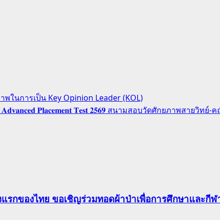
ักยภาพในการเป็น Key Opinion Leader (KOL)
𝐡𝐞𝐦𝐚𝐭𝐢𝐜𝐬 𝐀𝐝𝐯𝐚𝐧𝐜𝐞𝐝 𝐏𝐥𝐚𝐜𝐞𝐦𝐞𝐧𝐭 𝐓𝐞𝐬𝐭 𝟐𝟓𝟔𝟗 สนามสอบวัดศักยภาพสา
าแห่งแรกของไทย ขอเชิญร่วมทอดผ้าป่าเพื่อการศึกษาและก