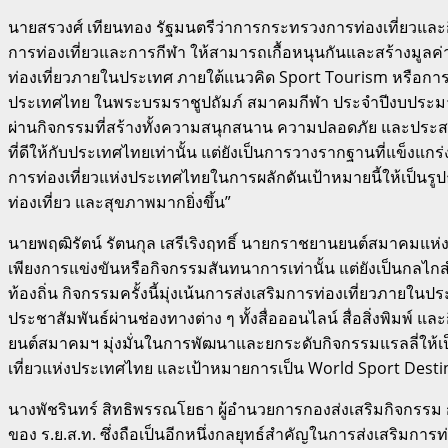
นายสรวงศ์ เทียนทอง รัฐมนตรีว่าการกระทรวงการท่องเที่ยวแล
การท่องเที่ยวและการกีฬา ให้สามารถเกื้อหนุนกันและสร้างมูลค่าเ
ท่องเที่ยวภายในประเทศ ภายใต้แนวคิด Sport Tourism หรือกา
ประเทศไทย ในพระบรมราชูปถัมภ์ สมาคมกีฬา ประจำปีงบประมาณ 25
ผ่านกิจกรรมที่สร้างทั้งความสนุกสนาน ความปลอดภัย และประสบกา
ที่ดีให้กับประเทศไทยเท่านั้น แต่ยังเป็นการวางรากฐานที่แข็ง
การท่องเที่ยวแห่งประเทศไทยในการผลักดันเป้าหมายนี้ให้เป็
ท่องเที่ยว และสุขภาพมากยิ่งขึ้น”
นายพฤฒิรัตน์ รัตนกุล เสรีเริงฤทธิ์ นายกราชยานยนต์สมาคมแห
เพียงการแข่งขันหรือกิจกรรมสันทนาการเท่านั้น แต่ยังเป็นกลไกส
ท้องถิ่น กิจกรรมครั้งนี้มุ่งเน้นการส่งเสริมการท่องเที่ยวภายใน
ประชาสัมพันธ์ผ่านช่องทางต่าง ๆ ทั้งสื่อออนไลน์ สื่อสิ่งพิม
ยนต์สมาคมฯ มุ่งมั่นในการพัฒนาและยกระดับกิจกรรมแรลลี่ให้
เที่ยวแห่งประเทศไทย และเป้าหมายการเป็น World Sport Dest
นางพัชรินทร์ สิทธิพรรณโยธา ผู้อำนวยการกองส่งเสริมกิจกรรม กา
ของ ร.ย.ส.ท. ซึ่งถือเป็นอีกหนึ่งกลยุทธ์สำคัญในการส่งเสริมกา