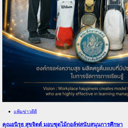
แฟ้มข่าวดีดี
คุณอนิรุธ สุขจิตต์ มอบชุดไม้กอล์ฟสนับสนุนการศึกษา