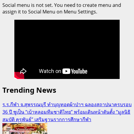
Social menu is not set. You need to create menu and
assign it to Social Menu on Menu Settings.
Trending News
ร.ร.กีฬา จ.สุพรรณบุรี ทำบุญทอดผ้าป่าฯ ฉลองสถาปนาครบรอบ
36 ปี ชูเป็น “เบ้าหลอมทีมชาติไทย” พร้อมเดินหน้าดันตั้ง “มูลนิธิ
สมบัติ คุรุพันธ์” เสริมฐานรากการศึกษากีฬา